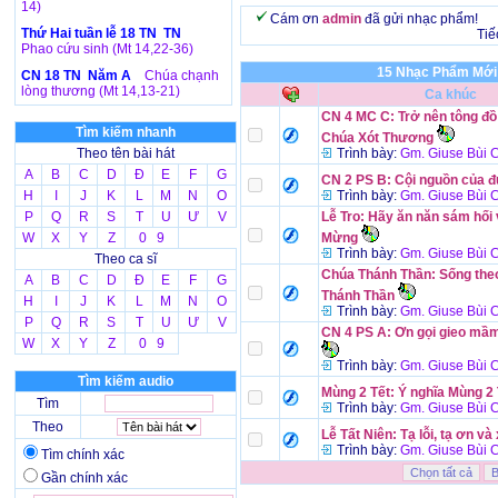
14)
Cám ơn
admin
đã gửi nhạc phẩm!
Thứ Hai tuần lễ 18 TN TN
Tiế
Phao cứu sinh (Mt 14,22-36)
15 Nhạc Phẩm Mới
CN 18 TN Năm A
Chúa chạnh
lòng thương (Mt 14,13-21)
Ca khúc
CN 4 MC C: Trở nên tông đồ
Tìm kiếm nhanh
Chúa Xót Thương
Theo tên bài hát
Trình bày:
Gm. Giuse Bùi 
A
B
C
D
Đ
E
F
G
CN 2 PS B: Cội nguồn của đ
H
I
J
K
L
M
N
O
Trình bày:
Gm. Giuse Bùi 
P
Q
R
S
T
U
Ư
V
Lễ Tro: Hãy ăn năn sám hối v
W
X
Y
Z
0 9
Mừng
Trình bày:
Gm. Giuse Bùi 
Theo ca sĩ
Chúa Thánh Thần: Sống the
A
B
C
D
Đ
E
F
G
Thánh Thần
H
I
J
K
L
M
N
O
Trình bày:
Gm. Giuse Bùi 
P
Q
R
S
T
U
Ư
V
CN 4 PS A: Ơn gọi gieo mầm
W
X
Y
Z
0 9
Trình bày:
Gm. Giuse Bùi 
Tìm kiếm audio
Mùng 2 Tết: Ý nghĩa Mùng 2 
Tìm
Trình bày:
Gm. Giuse Bùi 
Theo
Lễ Tất Niên: Tạ lỗi, tạ ơn và
Trình bày:
Gm. Giuse Bùi 
Tìm chính xác
Gần chính xác