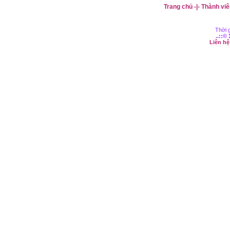
Trang chủ
-|-
Thành viê
Thời g
..::©
Liên h