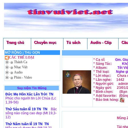
Trang chủ
Chuyên mục
Tủ sách
Audio - Clip
Cầu
MỞ RỘNG
|
THU GỌN
CÁC THỂ LOẠI
* Ca sĩ:
Gm. Giu
Thánh Ca
* Sáng Tác:
Khô
Nhạc Việt
* Album:
Tết Vi
* Thể loại:
Nghe g
Audio
* Lời nhạc:
Chưa c
Phim - Video
* Lần nghe:
1442
* Người gửi:
admi
* Ngày gửi:
23/01/
Suy niệm Tin Mừng
* Bình chọn:
(Bạn 
Đức Mẹ Hồn Xác Lên Trời TN
* Add favorite:
(Đăn
Phúc cho người tin Lời Chúa (Lc
* Báo link hỏng:
1,39-56)
Thứ Sáu tuần lễ 19 TN TN
Bậc
sống nào cũng cao đẹp (Mt 19,3-
12)
Mùng 2
Thứ Năm tuần lễ 19 TN TN
Tải nh