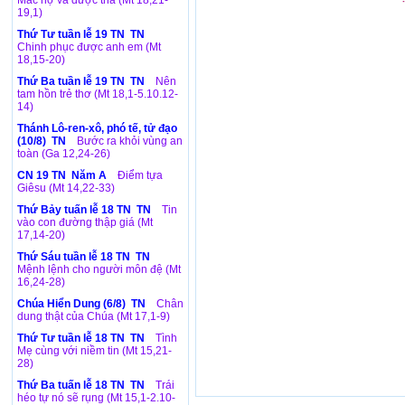
Mắc nợ và được tha (Mt 18,21-
19,1)
Thứ Tư tuần lễ 19 TN TN
Chinh phục được anh em (Mt
18,15-20)
Thứ Ba tuần lễ 19 TN TN
Nên
tam hồn trẻ thơ (Mt 18,1-5.10.12-
14)
Thánh Lô-ren-xô, phó tế, tử đạo
(10/8) TN
Bước ra khỏi vùng an
toàn (Ga 12,24-26)
CN 19 TN Năm A
Điểm tựa
Giêsu (Mt 14,22-33)
Thứ Bảy tuấn lễ 18 TN TN
Tin
vào con đường thập giá (Mt
17,14-20)
Thứ Sáu tuần lễ 18 TN TN
Mệnh lệnh cho người môn đệ (Mt
16,24-28)
Chúa Hiển Dung (6/8) TN
Chân
dung thật của Chúa (Mt 17,1-9)
Thứ Tư tuần lễ 18 TN TN
Tình
Mẹ cùng với niềm tin (Mt 15,21-
28)
Thứ Ba tuấn lễ 18 TN TN
Trái
héo tự nó sẽ rụng (Mt 15,1-2.10-