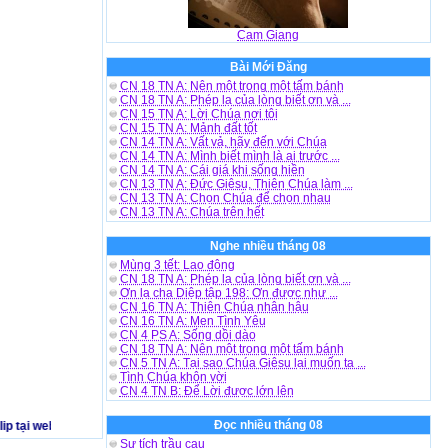
Cam Giang
Bài Mới Đăng
CN 18 TN A: Nên một trong một tấm bánh
CN 18 TN A: Phép lạ của lòng biết ơn và ...
CN 15 TN A: Lời Chúa nơi tôi
CN 15 TN A: Mảnh đất tốt
CN 14 TN A: Vất vả, hãy đến với Chúa
CN 14 TN A: Mình biết mình là ai trước ...
CN 14 TN A: Cái giá khi sống hiền
CN 13 TN A: Đức Giêsu, Thiên Chúa làm ...
CN 13 TN A: Chọn Chúa để chọn nhau
CN 13 TN A: Chúa trên hết
Nghe nhiều tháng 08
Mùng 3 tết: Lao động
CN 18 TN A: Phép lạ của lòng biết ơn và ...
Ơn lạ cha Diệp tập 198: Ơn được như ...
CN 16 TN A: Thiên Chúa nhân hậu
CN 16 TN A: Men Tình Yêu
CN 4 PS A: Sống dồi dào
CN 18 TN A: Nên một trong một tấm bánh
CN 5 TN A: Tại sao Chúa Giêsu lại muốn ta ...
Tình Chúa khôn vời
CN 4 TN B: Để Lời được lớn lên
Đọc nhiều tháng 08
tại website http://www.tinvuiviet.net - chúc bạn vui vẻ - Khi phát hiện có nhạc 
Sự tích trầu cau