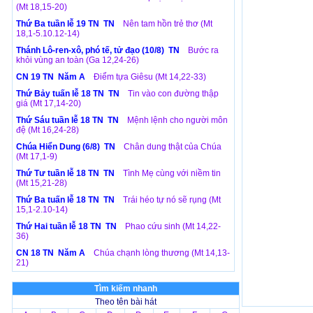
(Mt 18,15-20)
Thứ Ba tuần lễ 19 TN TN
Nên tam hồn trẻ thơ (Mt
18,1-5.10.12-14)
Thánh Lô-ren-xô, phó tế, tử đạo (10/8) TN
Bước ra
khỏi vùng an toàn (Ga 12,24-26)
CN 19 TN Năm A
Điểm tựa Giêsu (Mt 14,22-33)
Thứ Bảy tuấn lễ 18 TN TN
Tin vào con đường thập
giá (Mt 17,14-20)
Thứ Sáu tuần lễ 18 TN TN
Mệnh lệnh cho người môn
đệ (Mt 16,24-28)
Chúa Hiển Dung (6/8) TN
Chân dung thật của Chúa
(Mt 17,1-9)
Thứ Tư tuần lễ 18 TN TN
Tình Mẹ cùng với niềm tin
(Mt 15,21-28)
Thứ Ba tuấn lễ 18 TN TN
Trái héo tự nó sẽ rụng (Mt
15,1-2.10-14)
Thứ Hai tuần lễ 18 TN TN
Phao cứu sinh (Mt 14,22-
36)
CN 18 TN Năm A
Chúa chạnh lòng thương (Mt 14,13-
21)
Tìm kiếm nhanh
Theo tên bài hát