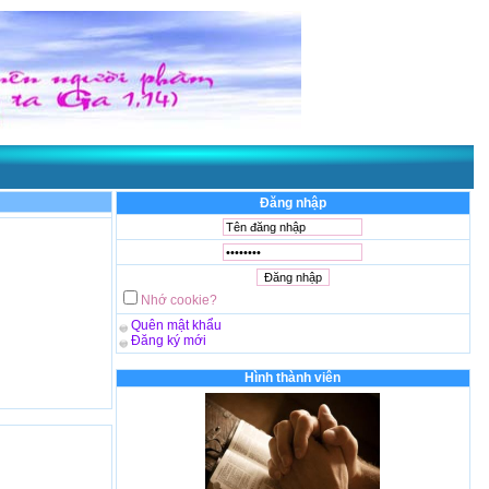
 Thánh Giuse ngủ
- Được thể hiện qua
TGM. Giuse Vũ Văn Thiên
. Chúc bạn vui v
Đăng nhập
Nhớ cookie?
Quên mật khẩu
Đăng ký mới
Hình thành viên