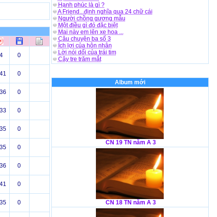
Hạnh phúc là gì ?
A Friend...định nghĩa qua 24 chữ cái
Người chồng gương mẫu
Một điều gì đó đặc biệt
Mai này em lên xe hoa ...
Câu chuyện ba số 3
Ích lợi của hôn nhân
Lời nói dối của trái tim
4
0
Cây tre trăm mắt
41
0
Album mới
36
0
33
0
35
0
CN 19 TN năm A 3
35
0
36
0
41
0
35
0
CN 18 TN năm A 3