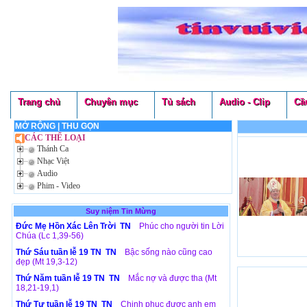
Trang chủ
Chuyên mục
Tủ sách
Audio - Clip
Cầ
MỞ RỘNG
|
THU GỌN
CÁC THỂ LOẠI
Thánh Ca
Nhạc Việt
Audio
Phim - Video
Suy niệm Tin Mừng
Đức Mẹ Hồn Xác Lên Trời TN
Phúc cho người tin Lời
Chúa (Lc 1,39-56)
Thứ Sáu tuần lễ 19 TN TN
Bậc sống nào cũng cao
đẹp (Mt 19,3-12)
Thứ Năm tuần lễ 19 TN TN
Mắc nợ và được tha (Mt
18,21-19,1)
Thứ Tư tuần lễ 19 TN TN
Chinh phục được anh em