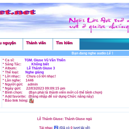
u nguyện
Thành viên
Tìm kiếm
Bạn đang nghe audio
Lễ Thánh Giuse:
* Ca sĩ:
TGM. Giuse Vũ Văn Thiên
* Sáng Tác:
Không biết
* Album:
Lễ Thánh Giuse 3
* Thể loại:
Nghe giảng
* Lời nhạc:
Chưa có lời nhạc!
* Lần nghe:
1446
* Người gửi:
admin
* Ngày gửi:
22/03/2023 09:09:15 pm
* Bình chọn:
(Bạn phải là thành viên mới có thể
bình chọn
)
* Add favorite:
(Đăng nhập để sử dụng
Chức năng
này)
* Báo link hỏng:
Lễ Thánh Giuse: Thánh Giuse ngủ
Tải nhạc
(Đã có
0
lượt tải về)