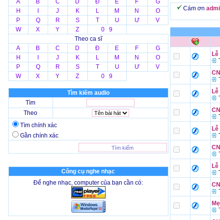
A
B
C
D
Đ
E
F
G
Cám ơn
admi
H
I
J
K
L
M
N
O
P
Q
R
S
T
U
Ư
V
W
X
Y
Z
0 9
Theo ca sĩ
A
B
C
D
Đ
E
F
G
Lễ 
H
I
J
K
L
M
N
O
T
P
Q
R
S
T
U
Ư
V
CN
W
X
Y
Z
0 9
T
Lễ
Tìm kiếm audio
T
Tìm
CN 
Theo
T
Tìm chính xác
Lễ
Gần chính xác
T
CN
T
Lễ
Công cụ nghe nhạc
T
Để nghe nhạc, computer của bạn cần có:
CN
T
Mẹ
T