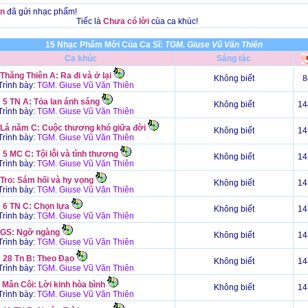
n
đã gửi nhạc phẩm!
Tiếc là
Chưa có lời
của ca khúc!
15 Nhạc Phẩm Mới Của Ca Sĩ:
TGM. Giuse Vũ Văn Thiên
Ca khúc
Sáng tác
Thăng Thiên A: Ra đi và ở lại
Không biết
8
rình bày:
TGM. Giuse Vũ Văn Thiên
 5 TN A: Tỏa lan ánh sáng
Không biết
14
rình bày:
TGM. Giuse Vũ Văn Thiên
 Lá năm C: Cuộc thương khó giữa đời
Không biết
14
rình bày:
TGM. Giuse Vũ Văn Thiên
5 MC C: Tội lỗi và tình thương
Không biết
14
rình bày:
TGM. Giuse Vũ Văn Thiên
 Tro: Sám hối và hy vọng
Không biết
14
rình bày:
TGM. Giuse Vũ Văn Thiên
 6 TN C: Chọn lựa
Không biết
14
rình bày:
TGM. Giuse Vũ Văn Thiên
 GS: Ngỡ ngàng
Không biết
14
rình bày:
TGM. Giuse Vũ Văn Thiên
 28 Tn B: Theo Đạo
Không biết
14
rình bày:
TGM. Giuse Vũ Văn Thiên
 Mân Côi: Lời kinh hòa bình
Không biết
14
rình bày:
TGM. Giuse Vũ Văn Thiên