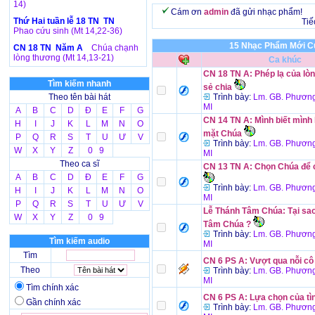
14)
Cám ơn
admin
đã gửi nhạc phẩm!
Thứ Hai tuần lễ 18 TN TN
Tiế
Phao cứu sinh (Mt 14,22-36)
15 Nhạc Phẩm Mới Củ
CN 18 TN Năm A
Chúa chạnh
lòng thương (Mt 14,13-21)
Ca khúc
CN 18 TN A: Phép lạ của lòn
Tìm kiếm nhanh
sẻ chia
Theo tên bài hát
Trình bày:
Lm. GB. Phương
MI
A
B
C
D
Đ
E
F
G
CN 14 TN A: Mình biết mình 
H
I
J
K
L
M
N
O
mặt Chúa
P
Q
R
S
T
U
Ư
V
Trình bày:
Lm. GB. Phương
W
X
Y
Z
0 9
MI
Theo ca sĩ
CN 13 TN A: Chọn Chúa để 
A
B
C
D
Đ
E
F
G
Trình bày:
Lm. GB. Phương
H
I
J
K
L
M
N
O
MI
P
Q
R
S
T
U
Ư
V
Lễ Thánh Tâm Chúa: Tại sao
W
X
Y
Z
0 9
Tâm Chúa ?
Trình bày:
Lm. GB. Phương
Tìm kiếm audio
MI
Tìm
CN 6 PS A: Vượt qua nỗi cô
Theo
Trình bày:
Lm. GB. Phương
MI
Tìm chính xác
CN 6 PS A: Lựa chọn của tì
Gần chính xác
Trình bày:
Lm. GB. Phương