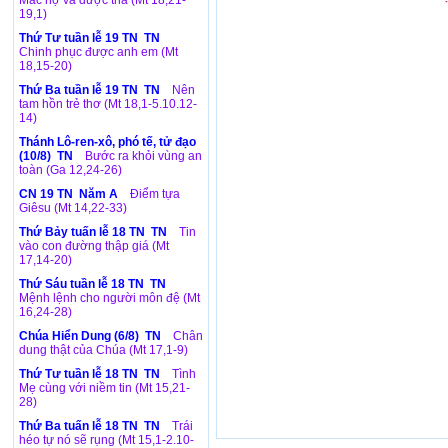
Mắc nợ và được tha (Mt 18,21-
19,1)
Thứ Tư tuần lễ 19 TN TN
Chinh phục được anh em (Mt
18,15-20)
Thứ Ba tuần lễ 19 TN TN
Nên
tam hồn trẻ thơ (Mt 18,1-5.10.12-
14)
Thánh Lô-ren-xô, phó tế, tử đạo
(10/8) TN
Bước ra khỏi vùng an
toàn (Ga 12,24-26)
CN 19 TN Năm A
Điểm tựa
Giêsu (Mt 14,22-33)
Thứ Bảy tuấn lễ 18 TN TN
Tin
vào con đường thập giá (Mt
17,14-20)
Thứ Sáu tuần lễ 18 TN TN
Mệnh lệnh cho người môn đệ (Mt
16,24-28)
Chúa Hiển Dung (6/8) TN
Chân
dung thật của Chúa (Mt 17,1-9)
Thứ Tư tuần lễ 18 TN TN
Tình
Mẹ cùng với niềm tin (Mt 15,21-
28)
Thứ Ba tuấn lễ 18 TN TN
Trái
héo tự nó sẽ rụng (Mt 15,1-2.10-