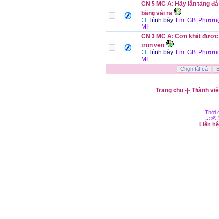
CN 5 MC A: Hãy lăn tảng đá
băng vải ra
Trình bày:
Lm. GB. Phương
MI
CN 3 MC A: Cơn khát được
trọn vẹn
Trình bày:
Lm. GB. Phương
MI
Trang chủ
-|-
Thành viê
Thời g
..::©
Liên h