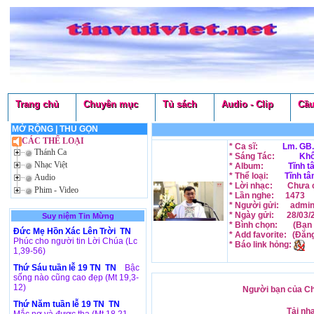
Trang chủ
Chuyên mục
Tủ sách
Audio - Clip
Cầu
MỞ RỘNG
|
THU GỌN
CÁC THỂ LOẠI
* Ca sĩ:
Lm. GB.
Thánh Ca
* Sáng Tác:
Khô
Nhạc Việt
* Album:
Tĩnh t
* Thể loại:
Tĩnh tâ
Audio
* Lời nhạc:
Chưa c
Phim - Video
* Lần nghe:
1473
* Người gửi:
admi
* Ngày gửi:
28/03/
Suy niệm Tin Mừng
* Bình chọn:
(Bạn 
Đức Mẹ Hồn Xác Lên Trời TN
* Add favorite:
(Đăn
Phúc cho người tin Lời Chúa (Lc
* Báo link hỏng:
1,39-56)
Thứ Sáu tuần lễ 19 TN TN
Bậc
sống nào cũng cao đẹp (Mt 19,3-
12)
Người bạn của Chú
Thứ Năm tuần lễ 19 TN TN
Tải nh