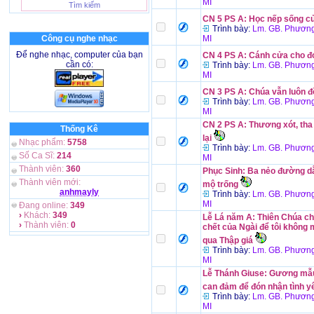
MI
CN 5 PS A: Học nếp sống c
Trình bày:
Lm. GB. Phương
Công cụ nghe nhạc
MI
Để nghe nhạc, computer của bạn
CN 4 PS A: Cánh cửa cho đ
cần có:
Trình bày:
Lm. GB. Phương
MI
CN 3 PS A: Chúa vẫn luôn 
Trình bày:
Lm. GB. Phương
MI
CN 2 PS A: Thương xót, tha
Thống Kê
lại
Nhạc phẩm:
5758
Trình bày:
Lm. GB. Phương
Số Ca Sĩ:
214
MI
Thành viên:
360
Phục Sinh: Ba nẻo đường dẫ
Thành viên mới:
mộ trống
anhmayly
Trình bày:
Lm. GB. Phương
MI
Đang online:
349
›
Khách:
349
Lễ Lá năm A: Thiên Chúa ch
›
Thành viên:
0
chết của Ngài để tôi không 
qua Thập giá
Trình bày:
Lm. GB. Phương
MI
Lễ Thánh Giuse: Gương mẫ
can đảm để đón nhận tình 
Trình bày:
Lm. GB. Phương
MI