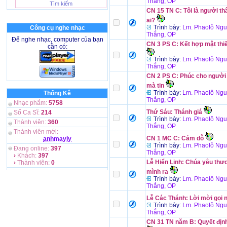
Thắng, OP
CN 15 TN C: Tôi là người th
ai?
Trình bày:
Lm. Phaolô Ng
Công cụ nghe nhạc
Thắng, OP
Để nghe nhạc, computer của bạn
CN 3 PS C: Kết hợp mật thi
cần có:
Trình bày:
Lm. Phaolô Ng
Thắng, OP
CN 2 PS C: Phúc cho người
mà tin
Trình bày:
Lm. Phaolô Ng
Thống Kê
Thắng, OP
Nhạc phẩm:
5758
Thứ Sáu: Thánh giá
Số Ca Sĩ:
214
Trình bày:
Lm. Phaolô Ng
Thành viên:
360
Thắng, OP
Thành viên mới:
CN 1 MC C: Cám dỗ
anhmayly
Trình bày:
Lm. Phaolô Ng
Đang online:
397
Thắng, OP
›
Khách:
397
Lễ Hiển Linh: Chúa yêu thư
›
Thành viên:
0
mình ra
Trình bày:
Lm. Phaolô Ng
Thắng, OP
Lễ Các Thánh: Lời mời gọi 
Trình bày:
Lm. Phaolô Ng
Thắng, OP
CN 31 TN năm B: Quyết địn