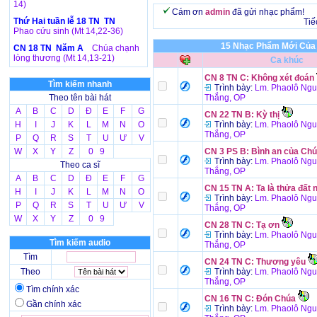
14)
Cám ơn
admin
đã gửi nhạc phẩm!
Thứ Hai tuần lễ 18 TN TN
Tiế
Phao cứu sinh (Mt 14,22-36)
15 Nhạc Phẩm Mới Của 
CN 18 TN Năm A
Chúa chạnh
lòng thương (Mt 14,13-21)
Ca khúc
CN 8 TN C: Không xét đoán
Tìm kiếm nhanh
Trình bày:
Lm. Phaolô Ng
Theo tên bài hát
Thắng, OP
A
B
C
D
Đ
E
F
G
CN 22 TN B: Kỳ thị
H
I
J
K
L
M
N
O
Trình bày:
Lm. Phaolô Ng
Thắng, OP
P
Q
R
S
T
U
Ư
V
W
X
Y
Z
0 9
CN 3 PS B: Bình an của Ch
Trình bày:
Lm. Phaolô Ng
Theo ca sĩ
Thắng, OP
A
B
C
D
Đ
E
F
G
CN 15 TN A: Ta là thửa đất 
H
I
J
K
L
M
N
O
Trình bày:
Lm. Phaolô Ng
P
Q
R
S
T
U
Ư
V
Thắng, OP
W
X
Y
Z
0 9
CN 28 TN C: Tạ ơn
Trình bày:
Lm. Phaolô Ng
Tìm kiếm audio
Thắng, OP
Tìm
CN 24 TN C: Thương yêu
Theo
Trình bày:
Lm. Phaolô Ng
Thắng, OP
Tìm chính xác
CN 16 TN C: Đón Chúa
Gần chính xác
Trình bày:
Lm. Phaolô Ng