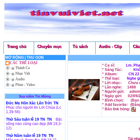
Trang chủ
Chuyên mục
Tủ sách
Audio - Clip
Cầu
MỞ RỘNG
|
THU GỌN
CÁC THỂ LOẠI
* Ca sĩ:
Lm. Pha
Thánh Ca
* Sáng Tác:
Khô
Nhạc Việt
* Album:
CN 22
* Thể loại:
Nghe g
Audio
* Lời nhạc:
Chưa c
Phim - Video
* Lần nghe:
1488
* Người gửi:
admi
* Ngày gửi:
02/09/
Suy niệm Tin Mừng
* Bình chọn:
(Bạn 
Đức Mẹ Hồn Xác Lên Trời TN
* Add favorite:
(Đăn
Phúc cho người tin Lời Chúa (Lc
* Báo link hỏng:
1,39-56)
Thứ Sáu tuần lễ 19 TN TN
Bậc
sống nào cũng cao đẹp (Mt 19,3-
12)
Thứ Năm tuần lễ 19 TN TN
Tải nh