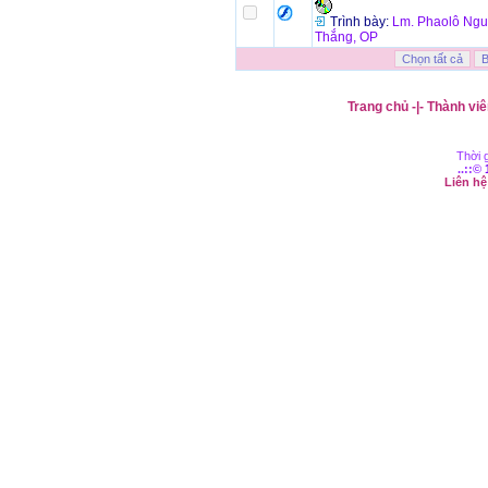
Trình bày:
Lm. Phaolô Ng
Thắng, OP
Trang chủ
-|-
Thành viê
Thời g
..::©
Liên h