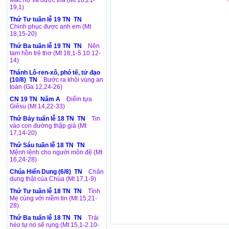
Mắc nợ và được tha (Mt 18,21-
19,1)
Thứ Tư tuần lễ 19 TN TN
Chinh phục được anh em (Mt
18,15-20)
Thứ Ba tuần lễ 19 TN TN
Nên
tam hồn trẻ thơ (Mt 18,1-5.10.12-
14)
Thánh Lô-ren-xô, phó tế, tử đạo
(10/8) TN
Bước ra khỏi vùng an
toàn (Ga 12,24-26)
CN 19 TN Năm A
Điểm tựa
Giêsu (Mt 14,22-33)
Thứ Bảy tuấn lễ 18 TN TN
Tin
vào con đường thập giá (Mt
17,14-20)
Thứ Sáu tuần lễ 18 TN TN
Mệnh lệnh cho người môn đệ (Mt
16,24-28)
Chúa Hiển Dung (6/8) TN
Chân
dung thật của Chúa (Mt 17,1-9)
Thứ Tư tuần lễ 18 TN TN
Tình
Mẹ cùng với niềm tin (Mt 15,21-
28)
Thứ Ba tuấn lễ 18 TN TN
Trái
héo tự nó sẽ rụng (Mt 15,1-2.10-