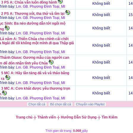
 3 PS A: Chúa vẫn luôn đồng hành
Không biết
14
rình bày:
Lm. GB. Phương Đình Toại, MI
2 PS A: Thương xót, tha thứ và tìm lại
Không biết
15
rình bày:
Lm. GB. Phương Đình Toại, MI
ục Sinh: Ba nẻo đường dẫn tới ngôi mộ
Không biết
14
ống
rình bày:
Lm. GB. Phương Đình Toại, MI
 Lá năm A: Thiên Chúa cho chính cái chết
 Ngài để tôi không một mình đi qua Thập giá
Không biết
14
rình bày:
Lm. GB. Phương Đình Toại, MI
 Thánh Giuse: Gương mẫu của người can
Không biết
14
m để đón nhận tình yêu Chúa
rình bày:
Lm. GB. Phương Đình Toại, MI
 5 MC A: Hãy lăn tảng đá và và tháo băng
Không biết
14
 ra
rình bày:
Lm. GB. Phương Đình Toại, MI
 3 MC A: Cơn khát được yêu thương trọn
Không biết
14
n
rình bày:
Lm. GB. Phương Đình Toại, MI
Trang chủ
-|-
Thành viên
-|-
Hướng Dẫn Sử Dụng
-|-
Tìm Kiếm
Thời gian tải trang:
0.068
giây