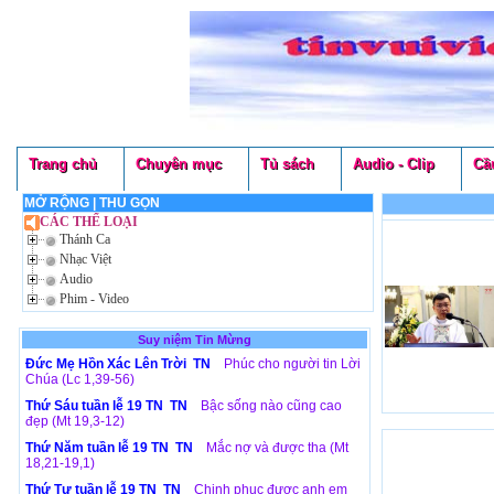
Trang chủ
Chuyên mục
Tủ sách
Audio - Clip
Cầ
MỞ RỘNG
|
THU GỌN
CÁC THỂ LOẠI
Thánh Ca
Nhạc Việt
Audio
Phim - Video
Suy niệm Tin Mừng
Đức Mẹ Hồn Xác Lên Trời TN
Phúc cho người tin Lời
Chúa (Lc 1,39-56)
Thứ Sáu tuần lễ 19 TN TN
Bậc sống nào cũng cao
đẹp (Mt 19,3-12)
Thứ Năm tuần lễ 19 TN TN
Mắc nợ và được tha (Mt
18,21-19,1)
Thứ Tư tuần lễ 19 TN TN
Chinh phục được anh em