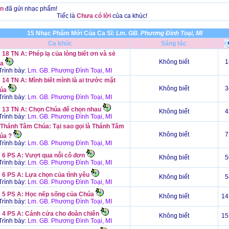
n
đã gửi nhạc phẩm!
Tiếc là
Chưa có lời
của ca khúc!
15 Nhạc Phẩm Mới Của Ca Sĩ:
Lm. GB. Phương Đình Toại, MI
Ca khúc
Sáng tác
18 TN A: Phép lạ của lòng biết ơn và sẻ
Không biết
1
ia
rình bày:
Lm. GB. Phương Đình Toại, MI
14 TN A: Mình biết mình là ai trước mặt
Không biết
3
úa
rình bày:
Lm. GB. Phương Đình Toại, MI
 13 TN A: Chọn Chúa để chọn nhau
Không biết
4
rình bày:
Lm. GB. Phương Đình Toại, MI
 Thánh Tâm Chúa: Tại sao gọi là Thánh Tâm
Không biết
7
úa ?
rình bày:
Lm. GB. Phương Đình Toại, MI
 6 PS A: Vượt qua nỗi cô đơn
Không biết
5
rình bày:
Lm. GB. Phương Đình Toại, MI
 6 PS A: Lựa chọn của tình yêu
Không biết
5
rình bày:
Lm. GB. Phương Đình Toại, MI
 5 PS A: Học nếp sống của Chúa
Không biết
14
rình bày:
Lm. GB. Phương Đình Toại, MI
 4 PS A: Cánh cửa cho đoàn chiên
Không biết
15
rình bày:
Lm. GB. Phương Đình Toại, MI