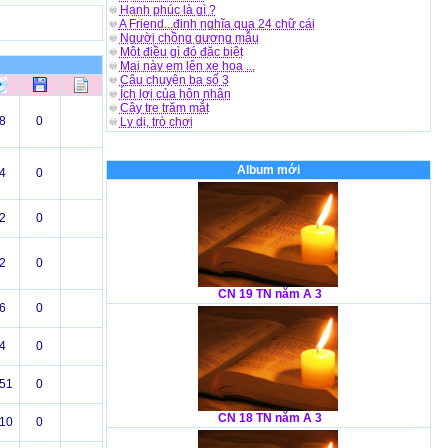
Hạnh phúc là gì ?
A Friend...định nghĩa qua 24 chữ cái
Người chồng gương mẫu
Một điều gì đó đặc biệt
Mai này em lên xe hoa ...
Câu chuyện ba số 3
Ích lợi của hôn nhân
Cây tre trăm mắt
8
0
Ly dị, trò chơi
Album mới
4
0
2
0
2
0
CN 19 TN năm A 3
6
0
4
0
51
0
CN 18 TN năm A 3
10
0