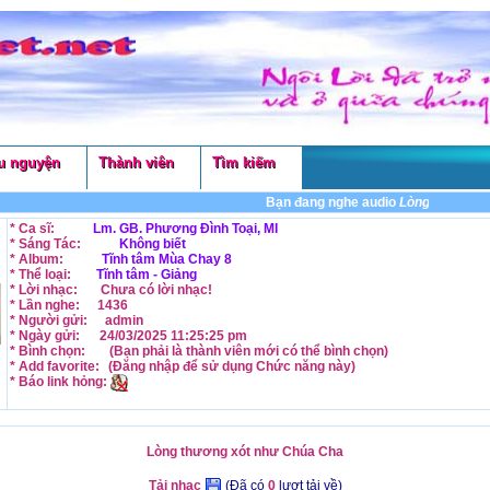
u nguyện
Thành viên
Tìm kiếm
Bạn đang nghe audio
Lòng thương xót
* Ca sĩ:
Lm. GB. Phương Đình Toại, MI
* Sáng Tác:
Không biết
* Album:
Tĩnh tâm Mùa Chay 8
* Thể loại:
Tĩnh tâm - Giảng
* Lời nhạc:
Chưa có lời nhạc!
* Lần nghe:
1436
* Người gửi:
admin
* Ngày gửi:
24/03/2025 11:25:25 pm
* Bình chọn:
(Bạn phải là thành viên mới có thể
bình chọn
)
* Add favorite:
(Đăng nhập để sử dụng
Chức năng
này)
* Báo link hỏng:
Lòng thương xót như Chúa Cha
Tải nhạc
(Đã có
0
lượt tải về)