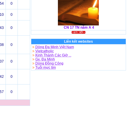
54
0
10
0
CN 17 TN năm A 4
43
0
Liên kết websites
38
0
Dòng Đa Minh Việt Nam
Vietcatholic
Kinh Thánh Các Giờ ...
Gx. Đa Minh
37
0
Dòng Đồng Công
Tuổi mực tím
42
0
57
0