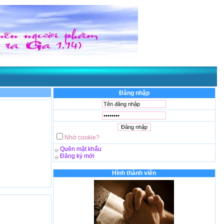
 như Chúa Cha
- Được thể hiện qua
Lm. GB. Phương Đình Toại, MI
. Chúc bạn vu
Đăng nhập
Nhớ cookie?
Quên mật khẩu
Đăng ký mới
Hình thành viên