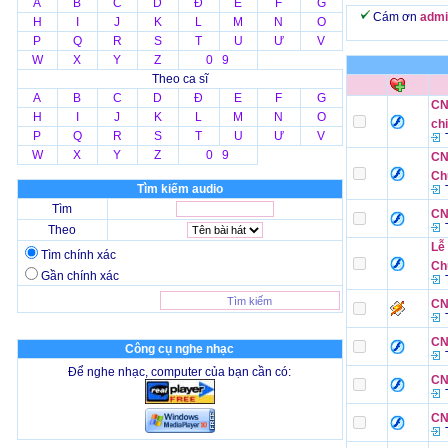
A
B
C
D
Đ
E
F
G
Cám ơn
admi
H
I
J
K
L
M
N
O
P
Q
R
S
T
U
Ư
V
W
X
Y
Z
0 9
Theo ca sĩ
A
B
C
D
Đ
E
F
G
CN 
H
I
J
K
L
M
N
O
ch
P
Q
R
S
T
U
Ư
V
T
W
X
Y
Z
0 9
CN 
Ch
Tìm kiếm audio
T
Tìm
CN
T
Theo
Lễ
Tìm chính xác
Ch
Gần chính xác
T
CN
T
CN
Công cụ nghe nhạc
T
Để nghe nhạc, computer của bạn cần có:
CN
T
CN
T