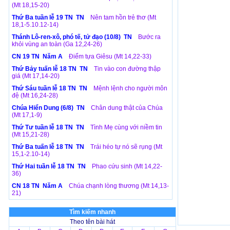
(Mt 18,15-20)
Thứ Ba tuần lễ 19 TN TN
Nên tam hồn trẻ thơ (Mt
18,1-5.10.12-14)
Thánh Lô-ren-xô, phó tế, tử đạo (10/8) TN
Bước ra
khỏi vùng an toàn (Ga 12,24-26)
CN 19 TN Năm A
Điểm tựa Giêsu (Mt 14,22-33)
Thứ Bảy tuấn lễ 18 TN TN
Tin vào con đường thập
giá (Mt 17,14-20)
Thứ Sáu tuần lễ 18 TN TN
Mệnh lệnh cho người môn
đệ (Mt 16,24-28)
Chúa Hiển Dung (6/8) TN
Chân dung thật của Chúa
(Mt 17,1-9)
Thứ Tư tuần lễ 18 TN TN
Tình Mẹ cùng với niềm tin
(Mt 15,21-28)
Thứ Ba tuấn lễ 18 TN TN
Trái héo tự nó sẽ rụng (Mt
15,1-2.10-14)
Thứ Hai tuần lễ 18 TN TN
Phao cứu sinh (Mt 14,22-
36)
CN 18 TN Năm A
Chúa chạnh lòng thương (Mt 14,13-
21)
Tìm kiếm nhanh
Theo tên bài hát