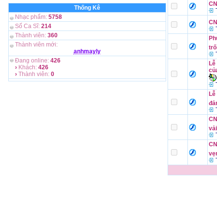
CN
Thống Kê
T
Nhạc phẩm:
5758
CN 
Số Ca Sĩ:
214
T
Thành viên:
360
Ph
Thành viên mới:
tr
anhmayly
T
Đang online:
426
Lễ
›
Khách:
426
của
›
Thành viên:
0
T
Lễ
đả
T
CN
vải
T
CN
vẹ
T