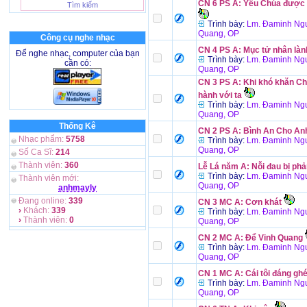
CN 6 PS A: Yêu Chúa được 
Trình bày:
Lm. Đaminh Ngu
Quang, OP
Công cụ nghe nhạc
CN 4 PS A: Mục tử nhân làn
Để nghe nhạc, computer của bạn
Trình bày:
Lm. Đaminh Ngu
cần có:
Quang, OP
CN 3 PS A: Khi khó khăn Ch
hành với ta
Trình bày:
Lm. Đaminh Ngu
Quang, OP
Thống Kê
CN 2 PS A: Bình An Cho A
Nhạc phẩm:
5758
Trình bày:
Lm. Đaminh Ngu
Quang, OP
Số Ca Sĩ:
214
Thành viên:
360
Lễ Lá năm A: Nỗi đau bị phả
Trình bày:
Lm. Đaminh Ngu
Thành viên mới:
Quang, OP
anhmayly
Đang online:
339
CN 3 MC A: Cơn khát
›
Khách:
339
Trình bày:
Lm. Đaminh Ngu
›
Thành viên:
0
Quang, OP
CN 2 MC A: Để Vinh Quang
Trình bày:
Lm. Đaminh Ngu
Quang, OP
CN 1 MC A: Cái tôi đáng ghé
Trình bày:
Lm. Đaminh Ngu
Quang, OP