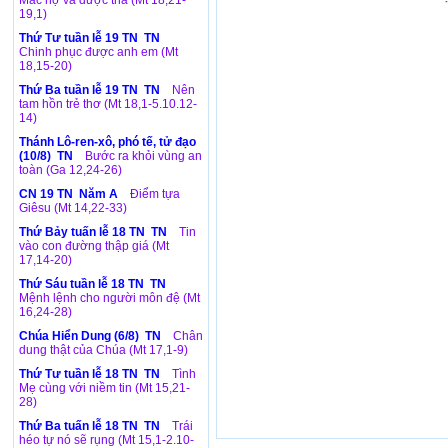
Mắc nợ và được tha (Mt 18,21-
19,1)
Thứ Tư tuần lễ 19 TN TN
Chinh phục được anh em (Mt
18,15-20)
Thứ Ba tuần lễ 19 TN TN
Nên
tam hồn trẻ thơ (Mt 18,1-5.10.12-
14)
Thánh Lô-ren-xô, phó tế, tử đạo
(10/8) TN
Bước ra khỏi vùng an
toàn (Ga 12,24-26)
CN 19 TN Năm A
Điểm tựa
Giêsu (Mt 14,22-33)
Thứ Bảy tuấn lễ 18 TN TN
Tin
vào con đường thập giá (Mt
17,14-20)
Thứ Sáu tuần lễ 18 TN TN
Mệnh lệnh cho người môn đệ (Mt
16,24-28)
Chúa Hiển Dung (6/8) TN
Chân
dung thật của Chúa (Mt 17,1-9)
Thứ Tư tuần lễ 18 TN TN
Tình
Mẹ cùng với niềm tin (Mt 15,21-
28)
Thứ Ba tuấn lễ 18 TN TN
Trái
héo tự nó sẽ rụng (Mt 15,1-2.10-