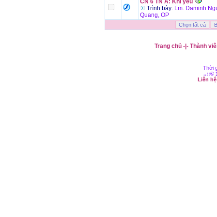
CN 6 TN A: Khi yêu
Trình bày:
Lm. Đaminh Ngu
Quang, OP
Trang chủ
-|-
Thành viê
Thời g
..::©
Liên h