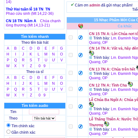
14)
Cám ơn
admin
đã gửi nhạc phẩm!
Thứ Hai tuần lễ 18 TN TN
Tiế
Phao cứu sinh (Mt 14,22-36)
15 Nhạc Phẩm Mới Của C
CN 18 TN Năm A
Chúa chạnh
lòng thương (Mt 14,13-21)
Ca khúc
CN 15 TN A: Lời Chúa nơi tô
Tìm kiếm nhanh
Trình bày:
Lm. Đaminh Ngu
Theo tên bài hát
Quang, OP
A
B
C
D
Đ
E
F
G
CN 14 TN A: Vất vả, hãy đế
H
I
J
K
L
M
N
O
Trình bày:
Lm. Đaminh Ngu
P
Q
R
S
T
U
Ư
V
Quang, OP
W
X
Y
Z
0 9
CN 13 TN A: Chúa trên hết
Theo ca sĩ
Trình bày:
Lm. Đaminh Ngu
A
B
C
D
Đ
E
F
G
Quang, OP
H
I
J
K
L
M
N
O
CN 12 TN A: Tình Cha
P
Q
R
S
T
U
Ư
V
Trình bày:
Lm. Đaminh Ngu
Quang, OP
W
X
Y
Z
0 9
Lễ Chúa Ba Ngôi A: Chúa yê
Tìm kiếm audio
Trình bày:
Lm. Đaminh Ngu
Tìm
Quang, OP
Theo
Lễ Thăng Thiên A: Nước Trờ
Thương
Tìm chính xác
Trình bày:
Lm. Đaminh Ngu
Gần chính xác
Quang, OP