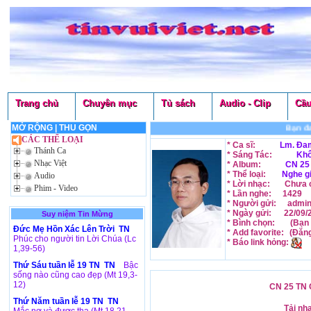
Trang chủ
Chuyên mục
Tủ sách
Audio - Clip
Cầu
MỞ RỘNG
|
THU GỌN
Bạn đan
CÁC THỂ LOẠI
* Ca sĩ:
Lm. Đam
Thánh Ca
* Sáng Tác:
Khô
Nhạc Việt
* Album:
CN 25
* Thể loại:
Nghe g
Audio
* Lời nhạc:
Chưa c
Phim - Video
* Lần nghe:
1429
* Người gửi:
admi
* Ngày gửi:
22/09/
Suy niệm Tin Mừng
* Bình chọn:
(Bạn 
Đức Mẹ Hồn Xác Lên Trời TN
* Add favorite:
(Đăn
Phúc cho người tin Lời Chúa (Lc
* Báo link hỏng:
1,39-56)
Thứ Sáu tuần lễ 19 TN TN
Bậc
sống nào cũng cao đẹp (Mt 19,3-
12)
CN 25 TN C
Thứ Năm tuần lễ 19 TN TN
Tải nh