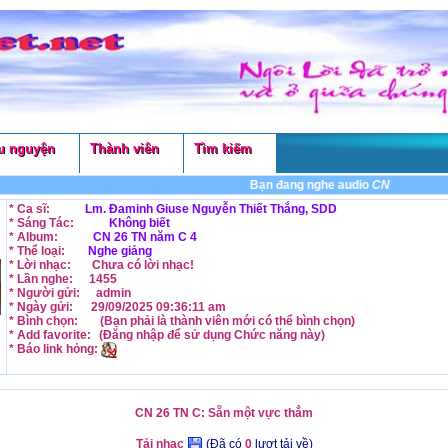
u nguyện
Thành viên
Tìm kiếm
Bạn đang nghe audio
CN 26 TN C: Sẵ
* Ca sĩ:
Lm. Đaminh Giuse Nguyễn Thiết Thắng, SDD
* Sáng Tác:
Không biết
* Album:
CN 26 TN năm C 4
* Thể loại:
Nghe giảng
* Lời nhạc:
Chưa có lời nhạc!
* Lần nghe:
1455
* Người gửi:
admin
* Ngày gửi:
29/09/2025 09:36:11 am
* Bình chọn:
(Bạn phải là thành viên mới có thể
bình chọn
)
* Add favorite:
(Đăng nhập để sử dụng
Chức năng
này)
* Báo link hỏng:
CN 26 TN C: Sẵn một vực thẳm
Tải nhạc
(Đã có
0
lượt tải về)