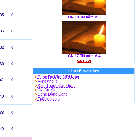
35
0
CN 18 TN năm A 3
35
0
32
0
CN 17 TN năm A 4
36
0
Liên kết websites
Dòng Đa Minh Việt Nam
41
0
Vietcatholic
Kinh Thánh Các Giờ ...
Gx. Đa Minh
Dòng Đồng Công
40
0
Tuổi mực tím
38
0
40
0