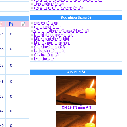
CN 5 TN A: Tại sao Chúa Giêsu lại muốn ta ...
Tình Chúa khôn vời
CN 4 TN B: Để Lời được lớn lên
Đọc nhiều tháng 08
Sự tích trầu cau
Hạnh phúc là gì ?
A Friend...định nghĩa qua 24 chữ cái
74
0
Người chồng gương mẫu
Một điều gì đó đặc biệt
Mai này em lên xe hoa ...
Câu chuyện ba số 3
55
0
Ích lợi của hôn nhân
Cây tre trăm mắt
Ly dị, trò chơi
37
0
Album mới
48
0
37
0
CN 19 TN năm A 3
42
0
40
0