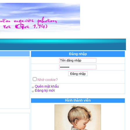
n một vực thẳm
- Được thể hiện qua
Lm. Đaminh Giuse Nguyễn Thiết Thắng, S
Đăng nhập
Nhớ cookie?
Quên mật khẩu
Đăng ký mới
Hình thành viên