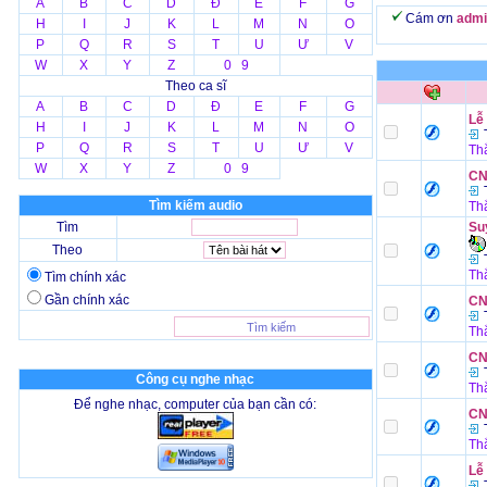
A
B
C
D
Đ
E
F
G
Cám ơn
admi
H
I
J
K
L
M
N
O
P
Q
R
S
T
U
Ư
V
W
X
Y
Z
0 9
Theo ca sĩ
A
B
C
D
Đ
E
F
G
Lễ
H
I
J
K
L
M
N
O
T
P
Q
R
S
T
U
Ư
V
Th
W
X
Y
Z
0 9
CN
T
Tìm kiếm audio
Th
Tìm
Su
Theo
T
Th
Tìm chính xác
Gần chính xác
CN 
T
Th
CN 
T
Công cụ nghe nhạc
Th
Để nghe nhạc, computer của bạn cần có:
CN
T
Th
Lễ
T