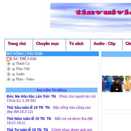
Trang chủ
Chuyên mục
Tủ sách
Audio - Clip
Cầ
MỞ RỘNG
|
THU GỌN
CÁC THỂ LOẠI
Thánh Ca
Nhạc Việt
Audio
Phim - Video
Suy niệm Tin Mừng
Đức Mẹ Hồn Xác Lên Trời TN
Phúc cho người tin Lời
Chúa (Lc 1,39-56)
Thứ Sáu tuần lễ 19 TN TN
Bậc sống nào cũng cao
đẹp (Mt 19,3-12)
Thứ Năm tuần lễ 19 TN TN
Mắc nợ và được tha (Mt
18,21-19,1)
Thứ Tư tuần lễ 19 TN TN
Chinh phục được anh em