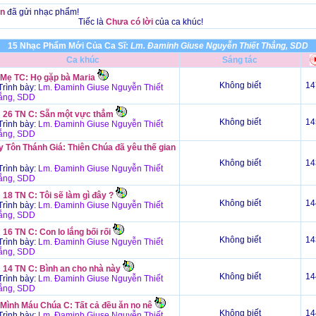
n
đã gửi nhạc phẩm!
Tiếc là
Chưa có lời
của ca khúc!
15 Nhạc Phẩm Mới Của Ca Sĩ:
Lm. Đaminh Giuse Nguyễn Thiết Thắng, SDD
Ca khúc
Sáng tác
 Mẹ TC: Họ gặp bà Maria
Không biết
14
rình bày:
Lm. Đaminh Giuse Nguyễn Thiết
ắng, SDD
 26 TN C: Sẵn một vực thẳm
Không biết
14
rình bày:
Lm. Đaminh Giuse Nguyễn Thiết
ắng, SDD
y Tôn Thánh Giá: Thiên Chúa đã yêu thế gian
Không biết
14
rình bày:
Lm. Đaminh Giuse Nguyễn Thiết
ắng, SDD
18 TN C: Tôi sẽ làm gì đây ?
Không biết
14
rình bày:
Lm. Đaminh Giuse Nguyễn Thiết
ắng, SDD
16 TN C: Con lo lắng bối rối
Không biết
14
rình bày:
Lm. Đaminh Giuse Nguyễn Thiết
ắng, SDD
 14 TN C: Bình an cho nhà này
Không biết
14
rình bày:
Lm. Đaminh Giuse Nguyễn Thiết
ắng, SDD
 Mình Máu Chúa C: Tất cả đều ăn no nê
Không biết
14
rình bày:
Lm. Đaminh Giuse Nguyễn Thiết