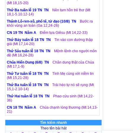
(Mt 18,15-20)
Thứ Ba tuần lễ 19 TN TN
Nên tam hồn trẻ thơ (Mt
18,1-5.10.12-14)
Thánh Lô-ren-xô, phó tế, tử đạo (10/8) TN
Bước ra
khỏi vùng an toàn (Ga 12,24-26)
CN 19 TN Năm A
Điểm tựa Giêsu (Mt 14,22-33)
Thứ Bảy tuấn lễ 18 TN TN
Tin vào con đường thập
giá (Mt 17,14-20)
Thứ Sáu tuần lễ 18 TN TN
Mệnh lệnh cho người môn
đệ (Mt 16,24-28)
Chúa Hiển Dung (6/8) TN
Chân dung thật của Chúa
(Mt 17,1-9)
Thứ Tư tuần lễ 18 TN TN
Tình Mẹ cùng với niềm tin
(Mt 15,21-28)
Thứ Ba tuấn lễ 18 TN TN
Trái héo tự nó sẽ rụng (Mt
15,1-2.10-14)
Thứ Hai tuần lễ 18 TN TN
Phao cứu sinh (Mt 14,22-
36)
CN 18 TN Năm A
Chúa chạnh lòng thương (Mt 14,13-
21)
Tìm kiếm nhanh
Theo tên bài hát