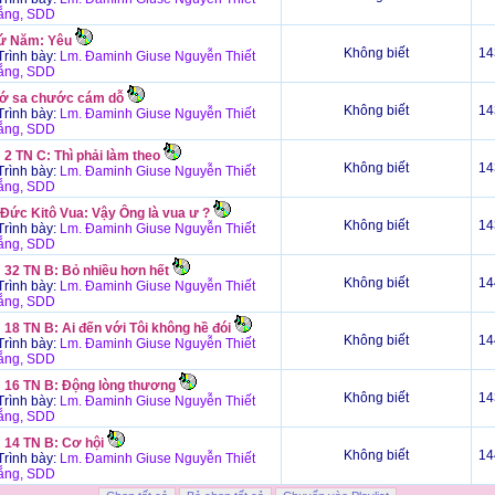
ắng, SDD
ứ Năm: Yêu
Không biết
14
rình bày:
Lm. Đaminh Giuse Nguyễn Thiết
ắng, SDD
ớ sa chước cám dỗ
Không biết
14
rình bày:
Lm. Đaminh Giuse Nguyễn Thiết
ắng, SDD
2 TN C: Thì phải làm theo
Không biết
14
rình bày:
Lm. Đaminh Giuse Nguyễn Thiết
ắng, SDD
 Đức Kitô Vua: Vậy Ông là vua ư ?
Không biết
14
rình bày:
Lm. Đaminh Giuse Nguyễn Thiết
ắng, SDD
 32 TN B: Bỏ nhiều hơn hết
Không biết
14
rình bày:
Lm. Đaminh Giuse Nguyễn Thiết
ắng, SDD
18 TN B: Ai đến với Tôi không hề đói
Không biết
14
rình bày:
Lm. Đaminh Giuse Nguyễn Thiết
ắng, SDD
 16 TN B: Động lòng thương
Không biết
14
rình bày:
Lm. Đaminh Giuse Nguyễn Thiết
ắng, SDD
 14 TN B: Cơ hội
Không biết
14
rình bày:
Lm. Đaminh Giuse Nguyễn Thiết
ắng, SDD