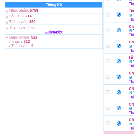
Th
Thống Kê
Nhạc phẩm:
5758
Th
T
Số Ca Sĩ:
214
Th
Thành viên:
360
Ch
Thành viên mới:
T
anhmayly
Th
Đang online:
512
›
Khách:
512
CN 
›
Thành viên:
0
T
Th
Lễ
T
Th
CN
T
Th
CN 
T
Th
CN
T
Th
CN
T
Th