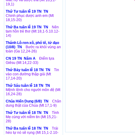
Mắc nợ và được tha (Mt 18,21-
19,1)
Thứ Tư tuần lễ 19 TN TN
Chinh phục được anh em (Mt
18,15-20)
Thứ Ba tuần lễ 19 TN TN
Nên
tam hồn trẻ thơ (Mt 18,1-5.10.12-
14)
Thánh Lô-ren-xô, phó tế, tử đạo
(10/8) TN
Bước ra khỏi vùng an
toàn (Ga 12,24-26)
CN 19 TN Năm A
Điểm tựa
Giêsu (Mt 14,22-33)
Thứ Bảy tuấn lễ 18 TN TN
Tin
vào con đường thập giá (Mt
17,14-20)
Thứ Sáu tuần lễ 18 TN TN
Mệnh lệnh cho người môn đệ (Mt
16,24-28)
Chúa Hiển Dung (6/8) TN
Chân
dung thật của Chúa (Mt 17,1-9)
Thứ Tư tuần lễ 18 TN TN
Tình
Mẹ cùng với niềm tin (Mt 15,21-
28)
Thứ Ba tuấn lễ 18 TN TN
Trái
héo tự nó sẽ rụng (Mt 15,1-2.10-