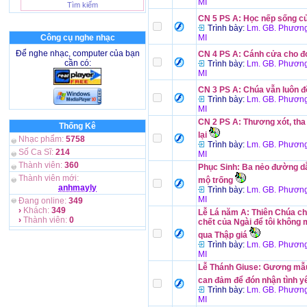
MI
CN 5 PS A: Học nếp sống c
Trình bày:
Lm. GB. Phương
Công cụ nghe nhạc
MI
Để nghe nhạc, computer của bạn
CN 4 PS A: Cánh cửa cho đ
cần có:
Trình bày:
Lm. GB. Phương
MI
CN 3 PS A: Chúa vẫn luôn 
Trình bày:
Lm. GB. Phương
MI
CN 2 PS A: Thương xót, tha
Thống Kê
lại
Nhạc phẩm:
5758
Trình bày:
Lm. GB. Phương
Số Ca Sĩ:
214
MI
Thành viên:
360
Phục Sinh: Ba nẻo đường dẫ
Thành viên mới:
mộ trống
anhmayly
Trình bày:
Lm. GB. Phương
MI
Đang online:
349
›
Khách:
349
Lễ Lá năm A: Thiên Chúa ch
›
Thành viên:
0
chết của Ngài để tôi không 
qua Thập giá
Trình bày:
Lm. GB. Phương
MI
Lễ Thánh Giuse: Gương mẫ
can đảm để đón nhận tình 
Trình bày:
Lm. GB. Phương
MI