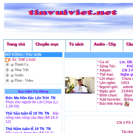
Trang chủ
Chuyên mục
Tủ sách
Audio - Clip
Cầu
MỞ RỘNG
|
THU GỌN
CÁC THỂ LOẠI
* Ca sĩ:
Lm. GB.
Thánh Ca
* Sáng Tác:
Khô
Nhạc Việt
* Album:
CN 3 P
* Thể loại:
Nghe g
Audio
* Lời nhạc:
Chưa c
Phim - Video
* Lần nghe:
1453
* Người gửi:
admi
* Ngày gửi:
21/04/
Suy niệm Tin Mừng
* Bình chọn:
(Bạn 
Đức Mẹ Hồn Xác Lên Trời TN
* Add favorite:
(Đăn
Phúc cho người tin Lời Chúa (Lc
* Báo link hỏng:
1,39-56)
Thứ Sáu tuần lễ 19 TN TN
Bậc
sống nào cũng cao đẹp (Mt 19,3-
12)
CN 3 PS A
Thứ Năm tuần lễ 19 TN TN
Tải nh