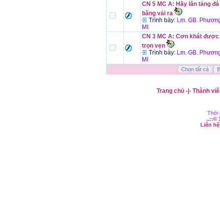
CN 5 MC A: Hãy lăn tảng đá
băng vải ra
Trình bày:
Lm. GB. Phương
MI
CN 3 MC A: Cơn khát được
trọn vẹn
Trình bày:
Lm. GB. Phương
MI
Trang chủ
-|-
Thành viê
Thời 
..::©
Liên h