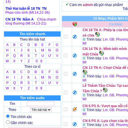
14)
Cám ơn
admin
đã gửi nhạc phẩm!
Thứ Hai tuần lễ 18 TN TN
Tiế
Phao cứu sinh (Mt 14,22-36)
15 Nhạc Phẩm Mới Củ
CN 18 TN Năm A
Chúa chạnh
lòng thương (Mt 14,13-21)
Ca khúc
CN 18 TN A: Phép lạ của lòn
Tìm kiếm nhanh
sẻ chia
Theo tên bài hát
Trình bày:
Lm. GB. Phương
MI
A
B
C
D
Đ
E
F
G
CN 14 TN A: Mình biết mình 
H
I
J
K
L
M
N
O
mặt Chúa
P
Q
R
S
T
U
Ư
V
Trình bày:
Lm. GB. Phương
W
X
Y
Z
0 9
MI
Theo ca sĩ
CN 13 TN A: Chọn Chúa để 
A
B
C
D
Đ
E
F
G
Trình bày:
Lm. GB. Phương
H
I
J
K
L
M
N
O
MI
P
Q
R
S
T
U
Ư
V
Lễ Thánh Tâm Chúa: Tại sao
W
X
Y
Z
0 9
Tâm Chúa ?
Trình bày:
Lm. GB. Phương
Tìm kiếm audio
MI
Tìm
CN 6 PS A: Vượt qua nỗi cô
Theo
Trình bày:
Lm. GB. Phương
MI
Tìm chính xác
CN 6 PS A: Lựa chọn của tì
Gần chính xác
Trình bày:
Lm. GB. Phương