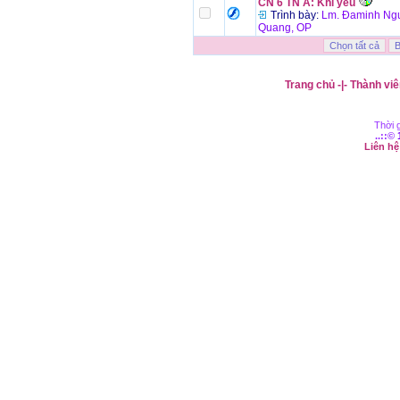
CN 6 TN A: Khi yêu
Trình bày:
Lm. Đaminh Ngu
Quang, OP
Trang chủ
-|-
Thành viê
Thời g
..::©
Liên h