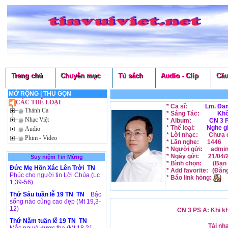
Trang chủ
Chuyên mục
Tủ sách
Audio - Clip
Cầu
MỞ RỘNG
|
THU GỌN
CÁC THỂ LOẠI
* Ca sĩ:
Lm. Đam
Thánh Ca
* Sáng Tác:
Khô
Nhạc Việt
* Album:
CN 3 P
* Thể loại:
Nghe g
Audio
* Lời nhạc:
Chưa c
Phim - Video
* Lần nghe:
1446
* Người gửi:
admi
* Ngày gửi:
21/04/
Suy niệm Tin Mừng
* Bình chọn:
(Bạn 
Đức Mẹ Hồn Xác Lên Trời TN
* Add favorite:
(Đăn
Phúc cho người tin Lời Chúa (Lc
* Báo link hỏng:
1,39-56)
Thứ Sáu tuần lễ 19 TN TN
Bậc
sống nào cũng cao đẹp (Mt 19,3-
12)
CN 3 PS A: Khi k
Thứ Năm tuần lễ 19 TN TN
Tải nh