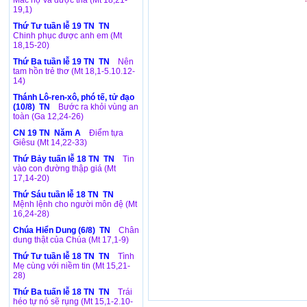
Mắc nợ và được tha (Mt 18,21-
19,1)
Thứ Tư tuần lễ 19 TN TN
Chinh phục được anh em (Mt
18,15-20)
Thứ Ba tuần lễ 19 TN TN
Nên
tam hồn trẻ thơ (Mt 18,1-5.10.12-
14)
Thánh Lô-ren-xô, phó tế, tử đạo
(10/8) TN
Bước ra khỏi vùng an
toàn (Ga 12,24-26)
CN 19 TN Năm A
Điểm tựa
Giêsu (Mt 14,22-33)
Thứ Bảy tuấn lễ 18 TN TN
Tin
vào con đường thập giá (Mt
17,14-20)
Thứ Sáu tuần lễ 18 TN TN
Mệnh lệnh cho người môn đệ (Mt
16,24-28)
Chúa Hiển Dung (6/8) TN
Chân
dung thật của Chúa (Mt 17,1-9)
Thứ Tư tuần lễ 18 TN TN
Tình
Mẹ cùng với niềm tin (Mt 15,21-
28)
Thứ Ba tuấn lễ 18 TN TN
Trái
héo tự nó sẽ rụng (Mt 15,1-2.10-