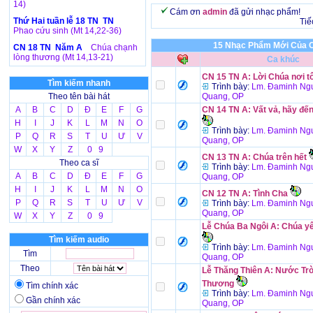
14)
Cám ơn
admin
đã gửi nhạc phẩm!
Thứ Hai tuần lễ 18 TN TN
Tiế
Phao cứu sinh (Mt 14,22-36)
15 Nhạc Phẩm Mới Của C
CN 18 TN Năm A
Chúa chạnh
lòng thương (Mt 14,13-21)
Ca khúc
CN 15 TN A: Lời Chúa nơi tô
Tìm kiếm nhanh
Trình bày:
Lm. Đaminh Ngu
Theo tên bài hát
Quang, OP
A
B
C
D
Đ
E
F
G
CN 14 TN A: Vất vả, hãy đế
H
I
J
K
L
M
N
O
Trình bày:
Lm. Đaminh Ngu
P
Q
R
S
T
U
Ư
V
Quang, OP
W
X
Y
Z
0 9
CN 13 TN A: Chúa trên hết
Theo ca sĩ
Trình bày:
Lm. Đaminh Ngu
A
B
C
D
Đ
E
F
G
Quang, OP
H
I
J
K
L
M
N
O
CN 12 TN A: Tình Cha
P
Q
R
S
T
U
Ư
V
Trình bày:
Lm. Đaminh Ngu
Quang, OP
W
X
Y
Z
0 9
Lễ Chúa Ba Ngôi A: Chúa yê
Tìm kiếm audio
Trình bày:
Lm. Đaminh Ngu
Tìm
Quang, OP
Theo
Lễ Thăng Thiên A: Nước Trờ
Thương
Tìm chính xác
Trình bày:
Lm. Đaminh Ngu
Gần chính xác
Quang, OP