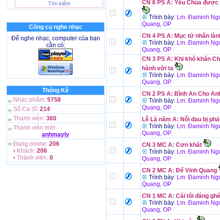
CN 6 PS A: Yêu Chúa được 
Trình bày:
Lm. Đaminh Ngu
Quang, OP
Công cụ nghe nhạc
CN 4 PS A: Mục tử nhân làn
Để nghe nhạc, computer của bạn
Trình bày:
Lm. Đaminh Ngu
cần có:
Quang, OP
CN 3 PS A: Khi khó khăn Ch
hành với ta
Trình bày:
Lm. Đaminh Ngu
Quang, OP
Thống Kê
CN 2 PS A: Bình An Cho A
Nhạc phẩm:
5758
Trình bày:
Lm. Đaminh Ngu
Quang, OP
Số Ca Sĩ:
214
Thành viên:
360
Lễ Lá năm A: Nỗi đau bị phả
Trình bày:
Lm. Đaminh Ngu
Thành viên mới:
Quang, OP
anhmayly
Đang online:
206
CN 3 MC A: Cơn khát
›
Khách:
206
Trình bày:
Lm. Đaminh Ngu
›
Thành viên:
0
Quang, OP
CN 2 MC A: Để Vinh Quang
Trình bày:
Lm. Đaminh Ngu
Quang, OP
CN 1 MC A: Cái tôi đáng ghé
Trình bày:
Lm. Đaminh Ngu
Quang, OP