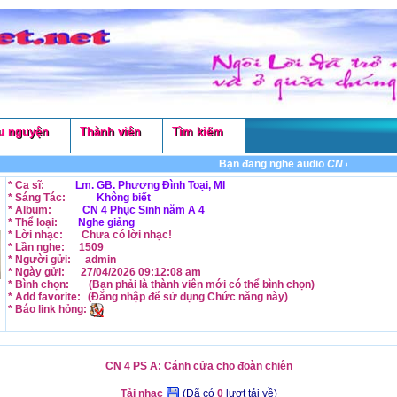
u nguyện
Thành viên
Tìm kiếm
Bạn đang nghe audio
CN 4 PS A: Cánh
* Ca sĩ:
Lm. GB. Phương Đình Toại, MI
* Sáng Tác:
Không biết
* Album:
CN 4 Phục Sinh năm A 4
* Thể loại:
Nghe giảng
* Lời nhạc:
Chưa có lời nhạc!
* Lần nghe:
1509
* Người gửi:
admin
* Ngày gửi:
27/04/2026 09:12:08 am
* Bình chọn:
(Bạn phải là thành viên mới có thể
bình chọn
)
* Add favorite:
(Đăng nhập để sử dụng
Chức năng
này)
* Báo link hỏng:
CN 4 PS A: Cánh cửa cho đoàn chiên
Tải nhạc
(Đã có
0
lượt tải về)