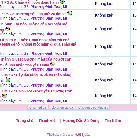
 3 PS A: Chúa vẫn luôn đồng hành
Không biết
14
rình bày:
Lm. GB. Phương Đình Toại, MI
2 PS A: Thương xót, tha thứ và tìm lại
Không biết
15
rình bày:
Lm. GB. Phương Đình Toại, MI
ục Sinh: Ba nẻo đường dẫn tới ngôi mộ
Không biết
14
ống
rình bày:
Lm. GB. Phương Đình Toại, MI
 Lá năm A: Thiên Chúa cho chính cái chết
 Ngài để tôi không một mình đi qua Thập giá
Không biết
14
rình bày:
Lm. GB. Phương Đình Toại, MI
 Thánh Giuse: Gương mẫu của người can
Không biết
14
m để đón nhận tình yêu Chúa
rình bày:
Lm. GB. Phương Đình Toại, MI
 5 MC A: Hãy lăn tảng đá và và tháo băng
Không biết
14
 ra
rình bày:
Lm. GB. Phương Đình Toại, MI
 3 MC A: Cơn khát được yêu thương trọn
Không biết
14
n
rình bày:
Lm. GB. Phương Đình Toại, MI
Trang chủ
-|-
Thành viên
-|-
Hướng Dẫn Sử Dụng
-|-
Tìm Kiếm
Thời gian tải trang:
0.066
giây