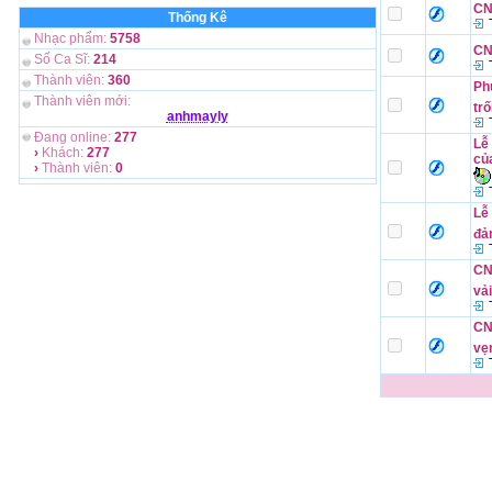
CN
Thống Kê
T
Nhạc phẩm:
5758
CN 
Số Ca Sĩ:
214
T
Thành viên:
360
Ph
Thành viên mới:
tr
anhmayly
T
Đang online:
277
Lễ
›
Khách:
277
của
›
Thành viên:
0
T
Lễ
đả
T
CN
vải
T
CN
vẹ
T