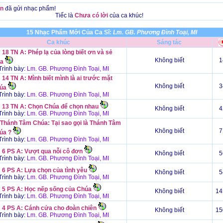
n
đã gửi nhạc phẩm!
Tiếc là
Chưa có lời
của ca khúc!
15 Nhạc Phẩm Mới Của Ca Sĩ:
Lm. GB. Phương Đình Toại, MI
Ca khúc
Sáng tác
18 TN A: Phép lạ của lòng biết ơn và sẻ
Không biết
1
ia
rình bày:
Lm. GB. Phương Đình Toại, MI
14 TN A: Mình biết mình là ai trước mặt
Không biết
3
úa
rình bày:
Lm. GB. Phương Đình Toại, MI
 13 TN A: Chọn Chúa để chọn nhau
Không biết
4
rình bày:
Lm. GB. Phương Đình Toại, MI
 Thánh Tâm Chúa: Tại sao gọi là Thánh Tâm
Không biết
7
úa ?
rình bày:
Lm. GB. Phương Đình Toại, MI
 6 PS A: Vượt qua nỗi cô đơn
Không biết
5
rình bày:
Lm. GB. Phương Đình Toại, MI
 6 PS A: Lựa chọn của tình yêu
Không biết
5
rình bày:
Lm. GB. Phương Đình Toại, MI
 5 PS A: Học nếp sống của Chúa
Không biết
14
rình bày:
Lm. GB. Phương Đình Toại, MI
 4 PS A: Cánh cửa cho đoàn chiên
Không biết
15
rình bày:
Lm. GB. Phương Đình Toại, MI