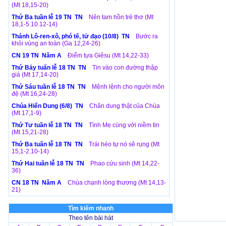
(Mt 18,15-20)
Thứ Ba tuần lễ 19 TN TN
Nên tam hồn trẻ thơ (Mt
18,1-5.10.12-14)
Thánh Lô-ren-xô, phó tế, tử đạo (10/8) TN
Bước ra
khỏi vùng an toàn (Ga 12,24-26)
CN 19 TN Năm A
Điểm tựa Giêsu (Mt 14,22-33)
Thứ Bảy tuấn lễ 18 TN TN
Tin vào con đường thập
giá (Mt 17,14-20)
Thứ Sáu tuần lễ 18 TN TN
Mệnh lệnh cho người môn
đệ (Mt 16,24-28)
Chúa Hiển Dung (6/8) TN
Chân dung thật của Chúa
(Mt 17,1-9)
Thứ Tư tuần lễ 18 TN TN
Tình Mẹ cùng với niềm tin
(Mt 15,21-28)
Thứ Ba tuấn lễ 18 TN TN
Trái héo tự nó sẽ rụng (Mt
15,1-2.10-14)
Thứ Hai tuần lễ 18 TN TN
Phao cứu sinh (Mt 14,22-
36)
CN 18 TN Năm A
Chúa chạnh lòng thương (Mt 14,13-
21)
Tìm kiếm nhanh
Theo tên bài hát