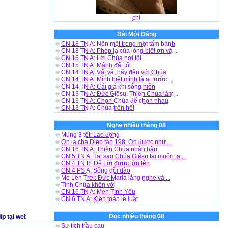
chỉ
Bài Mới Đăng
CN 18 TN A: Nên một trong một tấm bánh
CN 18 TN A: Phép lạ của lòng biết ơn và ...
CN 15 TN A: Lời Chúa nơi tôi
CN 15 TN A: Mảnh đất tốt
CN 14 TN A: Vất vả, hãy đến với Chúa
CN 14 TN A: Mình biết mình là ai trước ...
CN 14 TN A: Cái giá khi sống hiền
CN 13 TN A: Đức Giêsu, Thiên Chúa làm ...
CN 13 TN A: Chọn Chúa để chọn nhau
CN 13 TN A: Chúa trên hết
Nghe nhiều tháng 08
Mùng 3 tết: Lao động
Ơn lạ cha Diệp tập 198: Ơn được như ...
CN 16 TN A: Thiên Chúa nhân hậu
CN 5 TN A: Tại sao Chúa Giêsu lại muốn ta ...
CN 4 TN B: Để Lời được lớn lên
CN 4 PS A: Sống dồi dào
Mẹ Lên Trời: Đức Maria lắng nghe và ...
Tình Chúa khôn vời
CN 16 TN A: Men Tình Yêu
CN 6 TN A: Kiện toàn lề luật
Đọc nhiều tháng 08
ại website http://www.tinvuiviet.net - chúc bạn vui vẻ - Khi phát hiện có nhạc 
Sự tích trầu cau