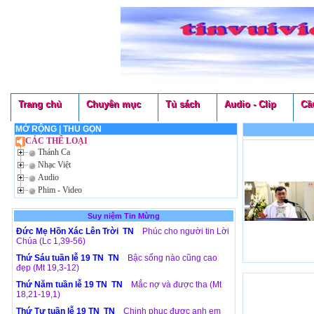
Trang chủ
Chuyên mục
Tủ sách
Audio - Clip
Cầ
MỞ RỘNG
|
THU GỌN
CÁC THỂ LOẠI
Thánh Ca
Nhạc Việt
Audio
Phim - Video
Suy niệm Tin Mừng
Đức Mẹ Hồn Xác Lên Trời TN
Phúc cho người tin Lời
Chúa (Lc 1,39-56)
Thứ Sáu tuần lễ 19 TN TN
Bậc sống nào cũng cao
đẹp (Mt 19,3-12)
Thứ Năm tuần lễ 19 TN TN
Mắc nợ và được tha (Mt
18,21-19,1)
Thứ Tư tuần lễ 19 TN TN
Chinh phục được anh em