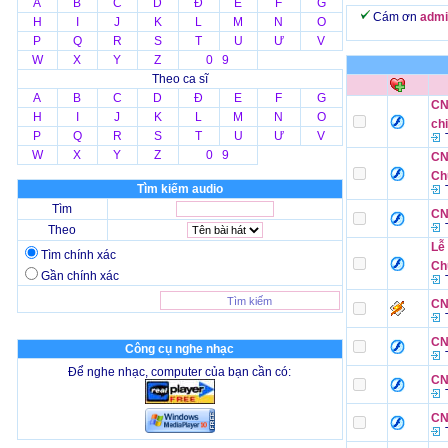
A
B
C
D
Đ
E
F
G
Cám ơn
admi
H
I
J
K
L
M
N
O
P
Q
R
S
T
U
Ư
V
W
X
Y
Z
0 9
Theo ca sĩ
A
B
C
D
Đ
E
F
G
CN 
H
I
J
K
L
M
N
O
ch
P
Q
R
S
T
U
Ư
V
T
W
X
Y
Z
0 9
CN 
Ch
Tìm kiếm audio
T
Tìm
CN
T
Theo
Lễ
Tìm chính xác
Ch
Gần chính xác
T
CN
T
CN
Công cụ nghe nhạc
T
Để nghe nhạc, computer của bạn cần có:
CN
T
CN
T