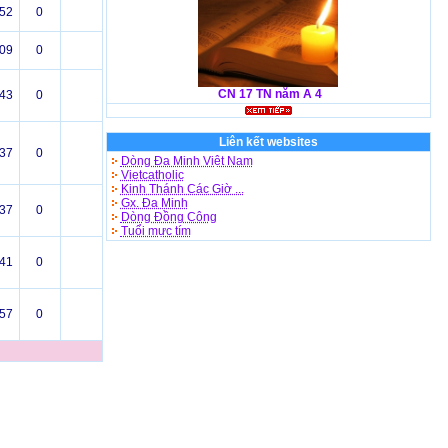
52
0
09
0
CN 17 TN năm A 4
43
0
Liên kết websites
37
0
Dòng Đa Minh Việt Nam
Vietcatholic
Kinh Thánh Các Giờ ...
Gx. Đa Minh
37
0
Dòng Đồng Công
Tuổi mực tím
41
0
57
0