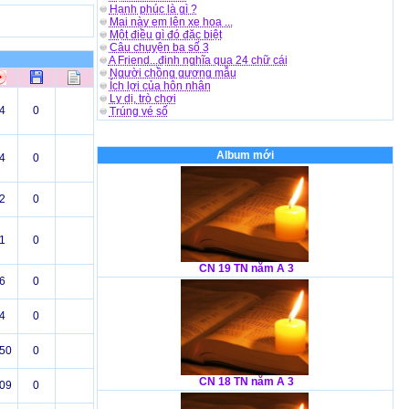
Hạnh phúc là gì ?
Mai này em lên xe hoa ...
Một điều gì đó đặc biệt
Câu chuyện ba số 3
A Friend...định nghĩa qua 24 chữ cái
Người chồng gương mẫu
Ích lợi của hôn nhân
Ly dị, trò chơi
4
0
Trúng vé số
Album mới
4
0
2
0
1
0
CN 19 TN năm A 3
6
0
4
0
50
0
CN 18 TN năm A 3
09
0