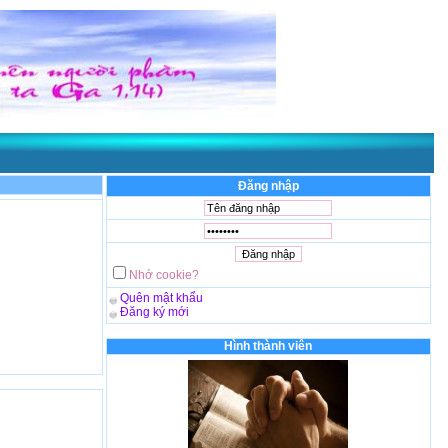
 cửa cho đoàn chiên
- Được thể hiện qua
Lm. GB. Phương Đình Toại, MI
. Chúc 
Đăng nhập
Nhớ cookie?
Quên mật khẩu
Đăng ký mới
Hình thành viên