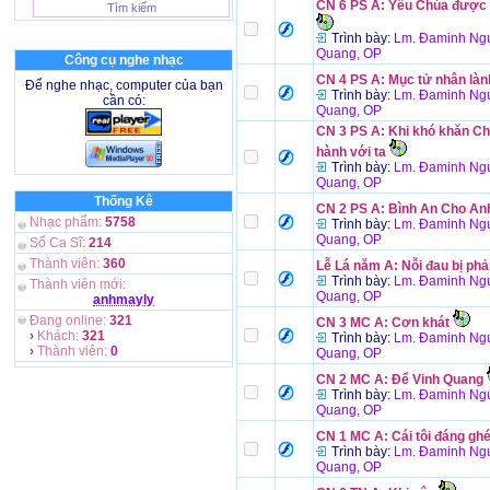
CN 6 PS A: Yêu Chúa được 
Trình bày:
Lm. Đaminh Ngu
Quang, OP
Công cụ nghe nhạc
CN 4 PS A: Mục tử nhân làn
Để nghe nhạc, computer của bạn
Trình bày:
Lm. Đaminh Ngu
cần có:
Quang, OP
CN 3 PS A: Khi khó khăn Ch
hành với ta
Trình bày:
Lm. Đaminh Ngu
Quang, OP
Thống Kê
CN 2 PS A: Bình An Cho A
Nhạc phẩm:
5758
Trình bày:
Lm. Đaminh Ngu
Quang, OP
Số Ca Sĩ:
214
Thành viên:
360
Lễ Lá năm A: Nỗi đau bị phả
Trình bày:
Lm. Đaminh Ngu
Thành viên mới:
Quang, OP
anhmayly
Đang online:
321
CN 3 MC A: Cơn khát
›
Khách:
321
Trình bày:
Lm. Đaminh Ngu
›
Thành viên:
0
Quang, OP
CN 2 MC A: Để Vinh Quang
Trình bày:
Lm. Đaminh Ngu
Quang, OP
CN 1 MC A: Cái tôi đáng ghé
Trình bày:
Lm. Đaminh Ngu
Quang, OP