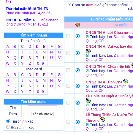
14)
Cám ơn
admin
đã gửi nhạc phẩm!
Thứ Hai tuần lễ 18 TN TN
Tiế
Phao cứu sinh (Mt 14,22-36)
15 Nhạc Phẩm Mới Của C
CN 18 TN Năm A
Chúa chạnh
lòng thương (Mt 14,13-21)
Ca khúc
CN 15 TN A: Lời Chúa nơi tô
Tìm kiếm nhanh
Trình bày:
Lm. Đaminh Ngu
Theo tên bài hát
Quang, OP
A
B
C
D
Đ
E
F
G
CN 14 TN A: Vất vả, hãy đế
H
I
J
K
L
M
N
O
Trình bày:
Lm. Đaminh Ngu
P
Q
R
S
T
U
Ư
V
Quang, OP
W
X
Y
Z
0 9
CN 13 TN A: Chúa trên hết
Theo ca sĩ
Trình bày:
Lm. Đaminh Ngu
A
B
C
D
Đ
E
F
G
Quang, OP
H
I
J
K
L
M
N
O
CN 12 TN A: Tình Cha
P
Q
R
S
T
U
Ư
V
Trình bày:
Lm. Đaminh Ngu
Quang, OP
W
X
Y
Z
0 9
Lễ Chúa Ba Ngôi A: Chúa yê
Tìm kiếm audio
Trình bày:
Lm. Đaminh Ngu
Tìm
Quang, OP
Theo
Lễ Thăng Thiên A: Nước Trờ
Thương
Tìm chính xác
Trình bày:
Lm. Đaminh Ngu
Gần chính xác
Quang, OP