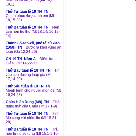
Mắc nợ và được tha (Mt 18,21-
19,1)
Thứ Tư tuần lễ 19 TN TN
Chinh phục được anh em (Mt
18,15-20)
Thứ Ba tuần lễ 19 TN TN
Nên
tam hồn trẻ thơ (Mt 18,1-5.10.12-
14)
Thánh Lô-ren-xô, phó tế, tử đạo
(10/8) TN
Bước ra khỏi vùng an
toàn (Ga 12,24-26)
CN 19 TN Năm A
Điểm tựa
Giêsu (Mt 14,22-33)
Thứ Bảy tuấn lễ 18 TN TN
Tin
vào con đường thập giá (Mt
17,14-20)
Thứ Sáu tuần lễ 18 TN TN
Mệnh lệnh cho người môn đệ (Mt
16,24-28)
Chúa Hiển Dung (6/8) TN
Chân
dung thật của Chúa (Mt 17,1-9)
Thứ Tư tuần lễ 18 TN TN
Tình
Mẹ cùng với niềm tin (Mt 15,21-
28)
Thứ Ba tuấn lễ 18 TN TN
Trái
héo tự nó sẽ rụng (Mt 15,1-2.10-