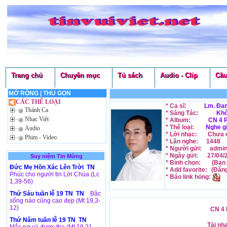
Trang chủ
Chuyên mục
Tủ sách
Audio - Clip
Cầu
MỞ RỘNG
|
THU GỌN
CÁC THỂ LOẠI
* Ca sĩ:
Lm. Đam
Thánh Ca
* Sáng Tác:
Khô
Nhạc Việt
* Album:
CN 4 P
* Thể loại:
Nghe g
Audio
* Lời nhạc:
Chưa c
Phim - Video
* Lần nghe:
1448
* Người gửi:
admi
* Ngày gửi:
27/04/
Suy niệm Tin Mừng
* Bình chọn:
(Bạn 
Đức Mẹ Hồn Xác Lên Trời TN
* Add favorite:
(Đăn
Phúc cho người tin Lời Chúa (Lc
* Báo link hỏng:
1,39-56)
Thứ Sáu tuần lễ 19 TN TN
Bậc
sống nào cũng cao đẹp (Mt 19,3-
12)
CN 4 
Thứ Năm tuần lễ 19 TN TN
Tải nh