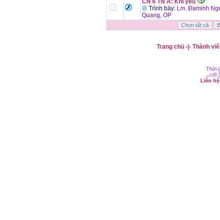
CN 6 TN A: Khi yêu
Trình bày:
Lm. Đaminh Ngu
Quang, OP
Trang chủ
-|-
Thành viê
Thời g
..::©
Liên h