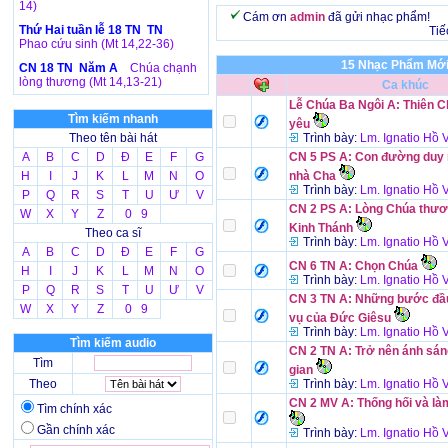
14)
Cám ơn
admin
đã gửi nhạc phẩm!
Thứ Hai tuần lễ 18 TN TN
Tiế
Phao cứu sinh (Mt 14,22-36)
15 Nhạc Phẩm Mới
CN 18 TN Năm A
Chúa chạnh
lòng thương (Mt 14,13-21)
Ca khúc
Lễ Chúa Ba Ngôi A: Thiên Ch
Tìm kiếm nhanh
yêu
Theo tên bài hát
Trình bày:
Lm. Ignatio Hồ
A
B
C
D
Đ
E
F
G
CN 5 PS A: Con đường duy 
H
I
J
K
L
M
N
O
nhà Cha
Trình bày:
Lm. Ignatio Hồ
P
Q
R
S
T
U
Ư
V
CN 2 PS A: Lòng Chúa thươ
W
X
Y
Z
0 9
Kinh Thánh
Theo ca sĩ
Trình bày:
Lm. Ignatio Hồ
A
B
C
D
Đ
E
F
G
CN 6 TN A: Chọn Chúa
H
I
J
K
L
M
N
O
Trình bày:
Lm. Ignatio Hồ
P
Q
R
S
T
U
Ư
V
CN 3 TN A: Những bước đầu
W
X
Y
Z
0 9
vụ của Đức Giêsu
Trình bày:
Lm. Ignatio Hồ
Tìm kiếm audio
CN 2 TN A: Trở nên ánh sán
Tìm
gian
Theo
Trình bày:
Lm. Ignatio Hồ
CN 2 MV A: Thống hối và làm
Tìm chính xác
Gần chính xác
Trình bày:
Lm. Ignatio Hồ