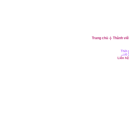
Trang chủ
-|-
Thành viê
Thời g
..::©
Liên h