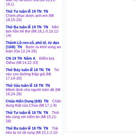
Mắc nợ và được tha (Mt 18,21-
19,1)
Thứ Tư tuần lễ 19 TN TN
Chinh phục được anh em (Mt
18,15-20)
Thứ Ba tuần lễ 19 TN TN
Nên
tam hồn trẻ thơ (Mt 18,1-5.10.12-
14)
Thánh Lô-ren-xô, phó tế, tử đạo
(10/8) TN
Bước ra khỏi vùng an
toàn (Ga 12,24-26)
CN 19 TN Năm A
Điểm tựa
Giêsu (Mt 14,22-33)
Thứ Bảy tuấn lễ 18 TN TN
Tin
vào con đường thập giá (Mt
17,14-20)
Thứ Sáu tuần lễ 18 TN TN
Mệnh lệnh cho người môn đệ (Mt
16,24-28)
Chúa Hiển Dung (6/8) TN
Chân
dung thật của Chúa (Mt 17,1-9)
Thứ Tư tuần lễ 18 TN TN
Tình
Mẹ cùng với niềm tin (Mt 15,21-
28)
Thứ Ba tuấn lễ 18 TN TN
Trái
héo tự nó sẽ rụng (Mt 15,1-2.10-