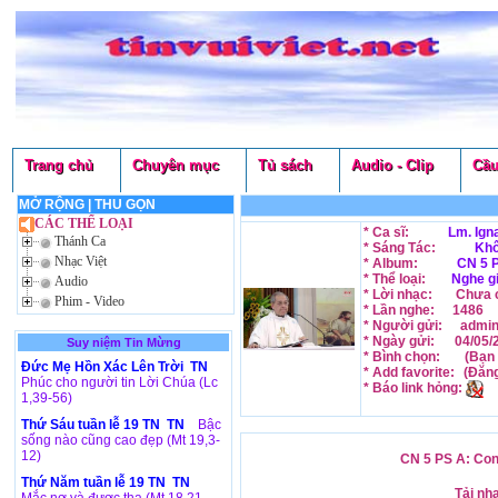
Trang chủ
Chuyên mục
Tủ sách
Audio - Clip
Cầu
MỞ RỘNG
|
THU GỌN
CÁC THỂ LOẠI
* Ca sĩ:
Lm. Ign
Thánh Ca
* Sáng Tác:
Khô
Nhạc Việt
* Album:
CN 5 P
* Thể loại:
Nghe g
Audio
* Lời nhạc:
Chưa c
Phim - Video
* Lần nghe:
1486
* Người gửi:
admi
* Ngày gửi:
04/05/
Suy niệm Tin Mừng
* Bình chọn:
(Bạn 
Đức Mẹ Hồn Xác Lên Trời TN
* Add favorite:
(Đăn
Phúc cho người tin Lời Chúa (Lc
* Báo link hỏng:
1,39-56)
Thứ Sáu tuần lễ 19 TN TN
Bậc
sống nào cũng cao đẹp (Mt 19,3-
12)
CN 5 PS A: Con
Thứ Năm tuần lễ 19 TN TN
Tải nh