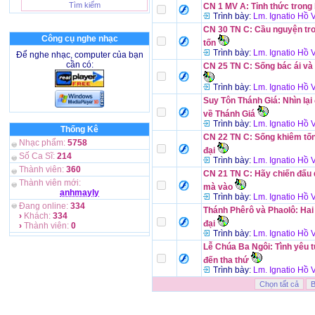
CN 1 MV A: Tỉnh thức trong
Trình bày:
Lm. Ignatio Hồ
CN 30 TN C: Cầu nguyện tr
Công cụ nghe nhạc
tốn
Trình bày:
Lm. Ignatio Hồ
Để nghe nhạc, computer của bạn
cần có:
CN 25 TN C: Sống bác ái và
Trình bày:
Lm. Ignatio Hồ
Suy Tôn Thánh Giá: Nhìn lại
về Thánh Giá
Trình bày:
Lm. Ignatio Hồ
Thống Kê
CN 22 TN C: Sống khiêm tố
Nhạc phẩm:
5758
đại
Số Ca Sĩ:
214
Trình bày:
Lm. Ignatio Hồ
Thành viên:
360
CN 21 TN C: Hãy chiến đấu
Thành viên mới:
mà vào
anhmayly
Trình bày:
Lm. Ignatio Hồ
Đang online:
334
Thánh Phêrô và Phaolô: Hai
›
Khách:
334
đại
›
Thành viên:
0
Trình bày:
Lm. Ignatio Hồ
Lễ Chúa Ba Ngôi: Tình yêu 
đến tha thứ
Trình bày:
Lm. Ignatio Hồ