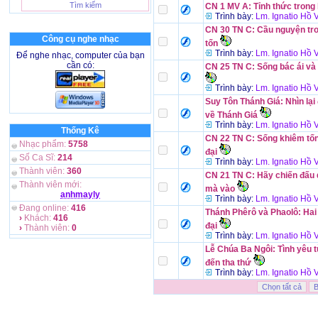
CN 1 MV A: Tỉnh thức trong
Trình bày:
Lm. Ignatio Hồ
CN 30 TN C: Cầu nguyện tr
Công cụ nghe nhạc
tốn
Trình bày:
Lm. Ignatio Hồ
Để nghe nhạc, computer của bạn
cần có:
CN 25 TN C: Sống bác ái và
Trình bày:
Lm. Ignatio Hồ
Suy Tôn Thánh Giá: Nhìn lại
về Thánh Giá
Trình bày:
Lm. Ignatio Hồ
Thống Kê
CN 22 TN C: Sống khiêm tố
Nhạc phẩm:
5758
đại
Số Ca Sĩ:
214
Trình bày:
Lm. Ignatio Hồ
Thành viên:
360
CN 21 TN C: Hãy chiến đấu
Thành viên mới:
mà vào
anhmayly
Trình bày:
Lm. Ignatio Hồ
Đang online:
416
Thánh Phêrô và Phaolô: Hai
›
Khách:
416
đại
›
Thành viên:
0
Trình bày:
Lm. Ignatio Hồ
Lễ Chúa Ba Ngôi: Tình yêu 
đến tha thứ
Trình bày:
Lm. Ignatio Hồ