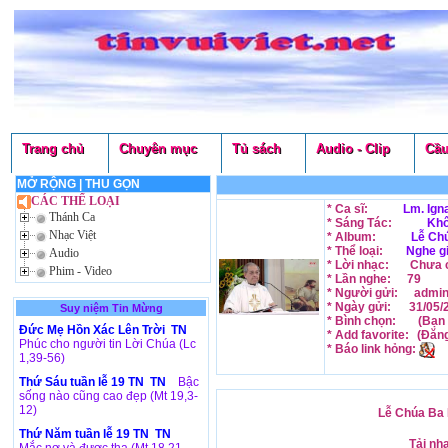
Trang chủ
Chuyên mục
Tủ sách
Audio - Clip
Cầu
MỞ RỘNG
|
THU GỌN
CÁC THỂ LOẠI
* Ca sĩ:
Lm. Ign
Thánh Ca
* Sáng Tác:
Khô
Nhạc Việt
* Album:
Lễ Chú
* Thể loại:
Nghe g
Audio
* Lời nhạc:
Chưa c
Phim - Video
* Lần nghe:
79
* Người gửi:
admi
* Ngày gửi:
31/05/
Suy niệm Tin Mừng
* Bình chọn:
(Bạn 
Đức Mẹ Hồn Xác Lên Trời TN
* Add favorite:
(Đăn
Phúc cho người tin Lời Chúa (Lc
* Báo link hỏng:
1,39-56)
Thứ Sáu tuần lễ 19 TN TN
Bậc
sống nào cũng cao đẹp (Mt 19,3-
12)
Lễ Chúa Ba N
Thứ Năm tuần lễ 19 TN TN
Tải nh