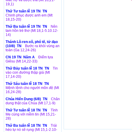
Mắc nợ và được tha (Mt 18,21-
19,1)
Thứ Tư tuần lễ 19 TN TN
Chinh phục được anh em (Mt
18,15-20)
Thứ Ba tuần lễ 19 TN TN
Nên
tam hồn trẻ thơ (Mt 18,1-5.10.12-
14)
Thánh Lô-ren-xô, phó tế, tử đạo
(10/8) TN
Bước ra khỏi vùng an
toàn (Ga 12,24-26)
CN 19 TN Năm A
Điểm tựa
Giêsu (Mt 14,22-33)
Thứ Bảy tuấn lễ 18 TN TN
Tin
vào con đường thập giá (Mt
17,14-20)
Thứ Sáu tuần lễ 18 TN TN
Mệnh lệnh cho người môn đệ (Mt
16,24-28)
Chúa Hiển Dung (6/8) TN
Chân
dung thật của Chúa (Mt 17,1-9)
Thứ Tư tuần lễ 18 TN TN
Tình
Mẹ cùng với niềm tin (Mt 15,21-
28)
Thứ Ba tuấn lễ 18 TN TN
Trái
héo tự nó sẽ rụng (Mt 15,1-2.10-