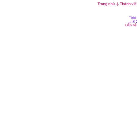
Trang chủ
-|-
Thành viê
Thời 
..::©
Liên h