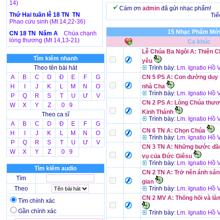
14)
Cám ơn
admin
đã gửi nhạc phẩm!
Thứ Hai tuần lễ 18 TN TN
Tiế
Phao cứu sinh (Mt 14,22-36)
15 Nhạc Phẩm Mới
CN 18 TN Năm A
Chúa chạnh
lòng thương (Mt 14,13-21)
Ca khúc
Lễ Chúa Ba Ngôi A: Thiên Ch
Tìm kiếm nhanh
yêu
Theo tên bài hát
Trình bày:
Lm. Ignatio Hồ
A
B
C
D
Đ
E
F
G
CN 5 PS A: Con đường duy 
H
I
J
K
L
M
N
O
nhà Cha
Trình bày:
Lm. Ignatio Hồ
P
Q
R
S
T
U
Ư
V
CN 2 PS A: Lòng Chúa thươ
W
X
Y
Z
0 9
Kinh Thánh
Theo ca sĩ
Trình bày:
Lm. Ignatio Hồ
A
B
C
D
Đ
E
F
G
CN 6 TN A: Chọn Chúa
H
I
J
K
L
M
N
O
Trình bày:
Lm. Ignatio Hồ
P
Q
R
S
T
U
Ư
V
CN 3 TN A: Những bước đầu
W
X
Y
Z
0 9
vụ của Đức Giêsu
Trình bày:
Lm. Ignatio Hồ
Tìm kiếm audio
CN 2 TN A: Trở nên ánh sán
Tìm
gian
Theo
Trình bày:
Lm. Ignatio Hồ
CN 2 MV A: Thống hối và làm
Tìm chính xác
Gần chính xác
Trình bày:
Lm. Ignatio Hồ