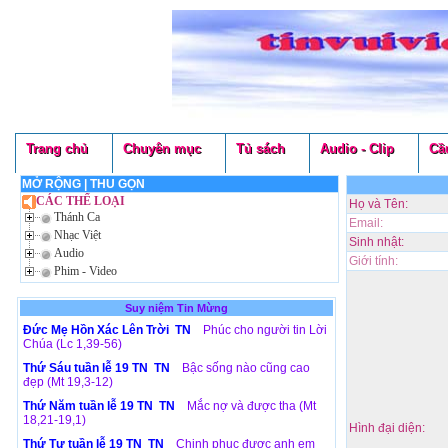
Trang chủ
Chuyên mục
Tủ sách
Audio - Clip
Cầ
MỞ RỘNG
|
THU GỌN
CÁC THỂ LOẠI
Họ và Tên:
Thánh Ca
Email:
Nhạc Việt
Sinh nhật:
Audio
Giới tính:
Phim - Video
Suy niệm Tin Mừng
Đức Mẹ Hồn Xác Lên Trời TN
Phúc cho người tin Lời
Chúa (Lc 1,39-56)
Thứ Sáu tuần lễ 19 TN TN
Bậc sống nào cũng cao
đẹp (Mt 19,3-12)
Thứ Năm tuần lễ 19 TN TN
Mắc nợ và được tha (Mt
18,21-19,1)
Hình đại diện:
Thứ Tư tuần lễ 19 TN TN
Chinh phục được anh em