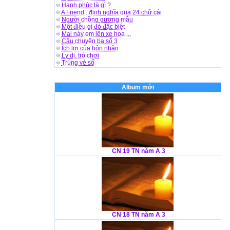
Hạnh phúc là gì ?
A Friend...định nghĩa qua 24 chữ cái
Người chồng gương mẫu
Một điều gì đó đặc biệt
Mai này em lên xe hoa ...
Câu chuyện ba số 3
Ích lợi của hôn nhân
Ly dị, trò chơi
Trúng vé số
Album mới
CN 19 TN năm A 3
CN 18 TN năm A 3