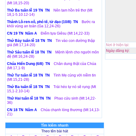
(Mt 18,15-20)
Thứ Ba tuần lễ 19 TN TN
Nên tam hồn trẻ thơ (Mt
18,1-5.10.12-14)
Thánh Lô-ren-xô, phó tế, tử đạo (10/8) TN
Bước ra
khỏi vùng an toàn (Ga 12,24-26)
CN 19 TN Năm A
Điểm tựa Giêsu (Mt 14,22-33)
Thứ Bảy tuấn lễ 18 TN TN
Tin vào con đường thập
giá (Mt 17,14-20)
Nơi ở hiện tại:
Ngày đăng ký:
Thứ Sáu tuần lễ 18 TN TN
Mệnh lệnh cho người môn
đệ (Mt 16,24-28)
Chúa Hiển Dung (6/8) TN
Chân dung thật của Chúa
(Mt 17,1-9)
Thứ Tư tuần lễ 18 TN TN
Tình Mẹ cùng với niềm tin
(Mt 15,21-28)
Thứ Ba tuấn lễ 18 TN TN
Trái héo tự nó sẽ rụng (Mt
15,1-2.10-14)
Thứ Hai tuần lễ 18 TN TN
Phao cứu sinh (Mt 14,22-
36)
CN 18 TN Năm A
Chúa chạnh lòng thương (Mt 14,13-
21)
Tìm kiếm nhanh
Theo tên bài hát