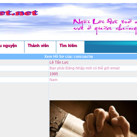
u nguyện
Thành viên
Tìm kiếm
Xem Hồ Sơ của: concuacha
Lê Tấn Lực
Bạn phải Đăng Nhập mới có thể gởi email.
1995
Nam