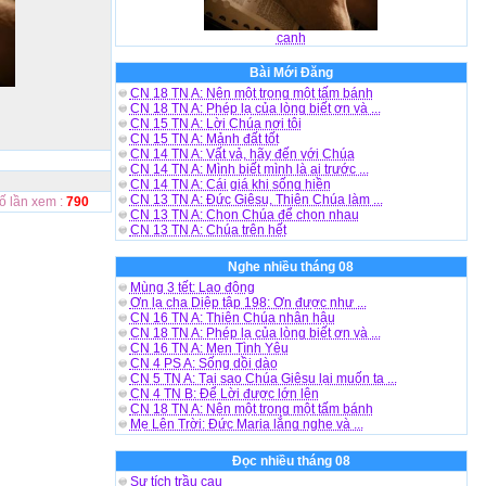
canh
Bài Mới Đăng
CN 18 TN A: Nên một trong một tấm bánh
CN 18 TN A: Phép lạ của lòng biết ơn và ...
CN 15 TN A: Lời Chúa nơi tôi
CN 15 TN A: Mảnh đất tốt
CN 14 TN A: Vất vả, hãy đến với Chúa
CN 14 TN A: Mình biết mình là ai trước ...
CN 14 TN A: Cái giá khi sống hiền
CN 13 TN A: Đức Giêsu, Thiên Chúa làm ...
ố lần xem :
790
CN 13 TN A: Chọn Chúa để chọn nhau
CN 13 TN A: Chúa trên hết
Nghe nhiều tháng 08
Mùng 3 tết: Lao động
Ơn lạ cha Diệp tập 198: Ơn được như ...
CN 16 TN A: Thiên Chúa nhân hậu
CN 18 TN A: Phép lạ của lòng biết ơn và ...
CN 16 TN A: Men Tình Yêu
CN 4 PS A: Sống dồi dào
CN 5 TN A: Tại sao Chúa Giêsu lại muốn ta ...
CN 4 TN B: Để Lời được lớn lên
CN 18 TN A: Nên một trong một tấm bánh
Mẹ Lên Trời: Đức Maria lắng nghe và ...
Đọc nhiều tháng 08
Sự tích trầu cau