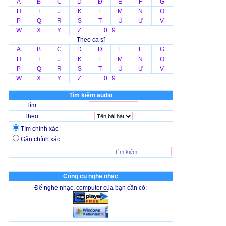
A
B
C
D
Đ
E
F
G
H
I
J
K
L
M
N
O
P
Q
R
S
T
U
Ư
V
W
X
Y
Z
0 9
Theo ca sĩ
A
B
C
D
Đ
E
F
G
H
I
J
K
L
M
N
O
P
Q
R
S
T
U
Ư
V
W
X
Y
Z
0 9
Tìm kiếm audio
Tìm
Theo
Tìm chính xác
Gần chính xác
Công cụ nghe nhạc
Để nghe nhạc, computer của bạn cần có: