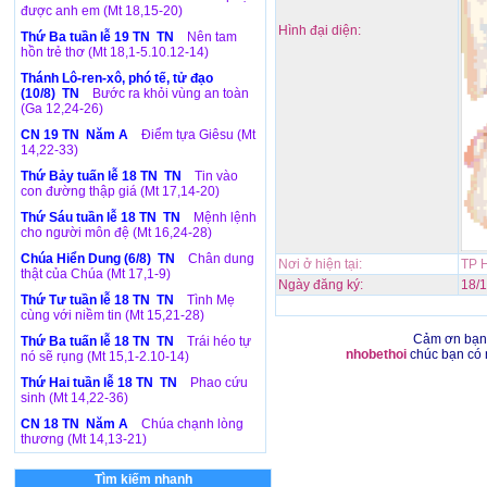
được anh em (Mt 18,15-20)
Hình đại diện:
Thứ Ba tuần lễ 19 TN TN
Nên tam
hồn trẻ thơ (Mt 18,1-5.10.12-14)
Thánh Lô-ren-xô, phó tế, tử đạo
(10/8) TN
Bước ra khỏi vùng an toàn
(Ga 12,24-26)
CN 19 TN Năm A
Điểm tựa Giêsu (Mt
14,22-33)
Thứ Bảy tuấn lễ 18 TN TN
Tin vào
con đường thập giá (Mt 17,14-20)
Thứ Sáu tuần lễ 18 TN TN
Mệnh lệnh
cho người môn đệ (Mt 16,24-28)
Chúa Hiển Dung (6/8) TN
Chân dung
Nơi ở hiện tại:
TP 
thật của Chúa (Mt 17,1-9)
Ngày đăng ký:
18/
Thứ Tư tuần lễ 18 TN TN
Tình Mẹ
cùng với niềm tin (Mt 15,21-28)
Cảm ơn bạn
Thứ Ba tuấn lễ 18 TN TN
Trái héo tự
nhobethoi
chúc bạn có 
nó sẽ rụng (Mt 15,1-2.10-14)
Thứ Hai tuần lễ 18 TN TN
Phao cứu
sinh (Mt 14,22-36)
CN 18 TN Năm A
Chúa chạnh lòng
thương (Mt 14,13-21)
Tìm kiếm nhanh