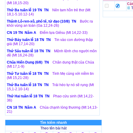
(Mt 18,15-20)
Cát
T
Thứ Ba tuần lễ 19 TN TN
Nên tam hồn trẻ thơ (Mt
18,1-5.10.12-14)
Thánh Lô-ren-xô, phó tế, tử đạo (10/8) TN
Bước ra
khỏi vùng an toàn (Ga 12,24-26)
CN 19 TN Năm A
Điểm tựa Giêsu (Mt 14,22-33)
Thứ Bảy tuấn lễ 18 TN TN
Tin vào con đường thập
giá (Mt 17,14-20)
Thứ Sáu tuần lễ 18 TN TN
Mệnh lệnh cho người môn
đệ (Mt 16,24-28)
Chúa Hiển Dung (6/8) TN
Chân dung thật của Chúa
(Mt 17,1-9)
Thứ Tư tuần lễ 18 TN TN
Tình Mẹ cùng với niềm tin
(Mt 15,21-28)
Thứ Ba tuấn lễ 18 TN TN
Trái héo tự nó sẽ rụng (Mt
15,1-2.10-14)
Thứ Hai tuần lễ 18 TN TN
Phao cứu sinh (Mt 14,22-
36)
CN 18 TN Năm A
Chúa chạnh lòng thương (Mt 14,13-
21)
Tìm kiếm nhanh
Theo tên bài hát