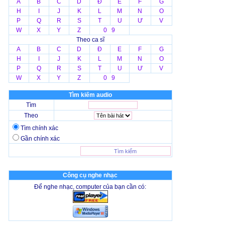
A
B
C
D
Đ
E
F
G
H
I
J
K
L
M
N
O
P
Q
R
S
T
U
Ư
V
W
X
Y
Z
0 9
Theo ca sĩ
A
B
C
D
Đ
E
F
G
H
I
J
K
L
M
N
O
P
Q
R
S
T
U
Ư
V
W
X
Y
Z
0 9
Tìm kiếm audio
Tìm
Theo
Tìm chính xác
Gần chính xác
Công cụ nghe nhạc
Để nghe nhạc, computer của bạn cần có: