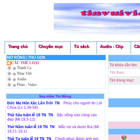
Trang chủ
Chuyên mục
Tủ sách
Audio - Clip
Cầ
MỞ RỘNG
|
THU GỌN
CÁC THỂ LOẠI
Từ khóa cần tìm:
Thánh Ca
Tìm theo:
Nhạc Việt
Audio
Tìm trong mục:
Phim - Video
Suy niệm Tin Mừng
Đức Mẹ Hồn Xác Lên Trời TN
Phúc cho người tin Lời
Chúa (Lc 1,39-56)
Thứ Sáu tuần lễ 19 TN TN
Bậc sống nào cũng cao
đẹp (Mt 19,3-12)
Thứ Năm tuần lễ 19 TN TN
Mắc nợ và được tha (Mt
18,21-19,1)
Thứ Tư tuần lễ 19 TN TN
Chinh phục được anh em