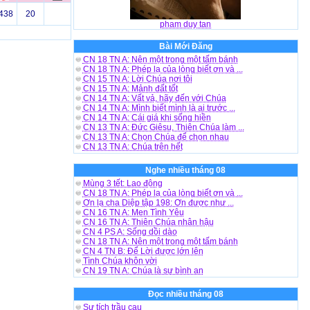
438
20
pham duy tan
Bài Mới Đăng
CN 18 TN A: Nên một trong một tấm bánh
CN 18 TN A: Phép lạ của lòng biết ơn và ...
CN 15 TN A: Lời Chúa nơi tôi
CN 15 TN A: Mảnh đất tốt
CN 14 TN A: Vất vả, hãy đến với Chúa
CN 14 TN A: Mình biết mình là ai trước ...
CN 14 TN A: Cái giá khi sống hiền
CN 13 TN A: Đức Giêsu, Thiên Chúa làm ...
CN 13 TN A: Chọn Chúa để chọn nhau
CN 13 TN A: Chúa trên hết
Nghe nhiều tháng 08
Mùng 3 tết: Lao động
CN 18 TN A: Phép lạ của lòng biết ơn và ...
Ơn lạ cha Diệp tập 198: Ơn được như ...
CN 16 TN A: Men Tình Yêu
CN 16 TN A: Thiên Chúa nhân hậu
CN 4 PS A: Sống dồi dào
CN 18 TN A: Nên một trong một tấm bánh
CN 4 TN B: Để Lời được lớn lên
Tình Chúa khôn vời
CN 19 TN A: Chúa là sự bình an
Đọc nhiều tháng 08
Sự tích trầu cau