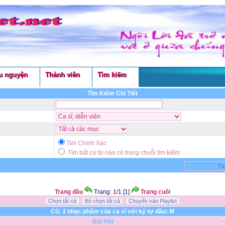
u nguyện
Thành viên
Tìm kiếm
Tìm Kiếm Chi Tiết
Tìm Chính Xác
Tìm bất cứ từ nào có trong chuỗi tìm kiếm
Trang đầu
Trang:
1
/1 [1]
Trang cuối
Có:
1
nhạc phẩm của ca sĩ với ký tự đầu:
M
Bài Hát