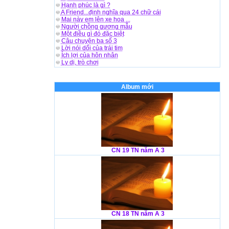
Hạnh phúc là gì ?
A Friend...định nghĩa qua 24 chữ cái
Mai này em lên xe hoa ...
Người chồng gương mẫu
Một điều gì đó đặc biệt
Câu chuyện ba số 3
Lời nói dối của trái tim
Ích lợi của hôn nhân
Ly dị, trò chơi
Album mới
CN 19 TN năm A 3
CN 18 TN năm A 3