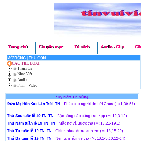
Trang chủ
Chuyên mục
Tủ sách
Audio - Clip
Cầ
MỞ RỘNG
|
THU GỌN
CÁC THỂ LOẠI
Thánh Ca
Nhạc Việt
Audio
Phim - Video
Suy niệm Tin Mừng
Đức Mẹ Hồn Xác Lên Trời TN
Phúc cho người tin Lời Chúa (Lc 1,39-56)
Thứ Sáu tuần lễ 19 TN TN
Bậc sống nào cũng cao đẹp (Mt 19,3-12)
Thứ Năm tuần lễ 19 TN TN
Mắc nợ và được tha (Mt 18,21-19,1)
Thứ Tư tuần lễ 19 TN TN
Chinh phục được anh em (Mt 18,15-20)
Thứ Ba tuần lễ 19 TN TN
Nên tam hồn trẻ thơ (Mt 18,1-5.10.12-14)