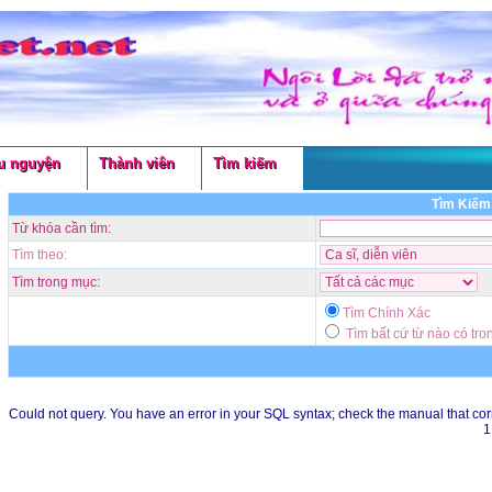
u nguyện
Thành viên
Tìm kiếm
Tìm Kiếm 
Từ khóa cần tìm:
Tìm theo:
Tìm trong mục:
Tìm Chính Xác
Tìm bất cứ từ nào có tro
Could not query. You have an error in your SQL syntax; check the manual that corre
1