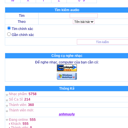
W
X
Y
Z
0 9
Tìm kiếm audio
Tìm
Theo
Tìm chính xác
Gần chính xác
Công cụ nghe nhạc
Để nghe nhạc, computer của bạn cần có:
Thống Kê
Nhạc phẩm:
5758
Số Ca Sĩ:
214
Thành viên:
360
Thành viên mới:
anhmayly
Đang online:
555
›
Khách:
555
›
Thành viên:
0