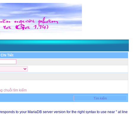
Chi Tiết
ng chuỗi tìm kiếm
sponds to your MariaDB server version for the right syntax to use near '' at line