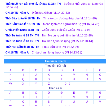
Thánh Lô-ren-xô, phó tế, tử đạo (10/8) TN
Bước ra khỏi vùng an toàn (Ga
12,24-26)
CN 19 TN Năm A
Điểm tựa Giêsu (Mt 14,22-33)
Thứ Bảy tuấn lễ 18 TN TN
Tin vào con đường thập giá (Mt 17,14-20)
Thứ Sáu tuần lễ 18 TN TN
Mệnh lệnh cho người môn đệ (Mt 16,24-28)
Chúa Hiển Dung (6/8) TN
Chân dung thật của Chúa (Mt 17,1-9)
Thứ Tư tuần lễ 18 TN TN
Tình Mẹ cùng với niềm tin (Mt 15,21-28)
Thứ Ba tuấn lễ 18 TN TN
Trái héo tự nó sẽ rụng (Mt 15,1-2.10-14)
Thứ Hai tuần lễ 18 TN TN
Phao cứu sinh (Mt 14,22-36)
CN 18 TN Năm A
Chúa chạnh lòng thương (Mt 14,13-21)
Tìm kiếm nhanh
Theo tên bài hát
A
B
C
D
Đ
E
F
G
H
I
J
K
L
M
N
O
P
Q
R
S
T
U
Ư
V
W
X
Y
Z
0 9
Theo ca sĩ
A
B
C
D
Đ
E
F
G
H
I
J
K
L
M
N
O
P
Q
R
S
T
U
Ư
V