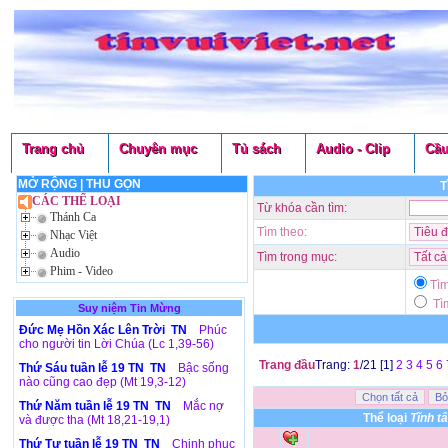
Trang chủ
Chuyên mục
Tủ sách
Audio - Clip
Cầu
MỞ RỘNG
|
THU GỌN
T
CÁC THỂ LOẠI
Từ khóa cần tìm:
Thánh Ca
Tìm theo:
Nhạc Việt
Audio
Tìm trong mục:
Phim - Video
Tì
Tìm
Suy niệm Tin Mừng
Đức Mẹ Hồn Xác Lên Trời TN
Phúc
cho người tin Lời Chúa (Lc 1,39-56)
Trang đầu
Trang:
1
/21 [1]
2
3
4
5
6
Thứ Sáu tuần lễ 19 TN TN
Bậc sống
nào cũng cao đẹp (Mt 19,3-12)
Thứ Năm tuần lễ 19 TN TN
Mắc nợ
Thể loại
Tĩnh t
và được tha (Mt 18,21-19,1)
Thứ Tư tuần lễ 19 TN TN
Chinh phục