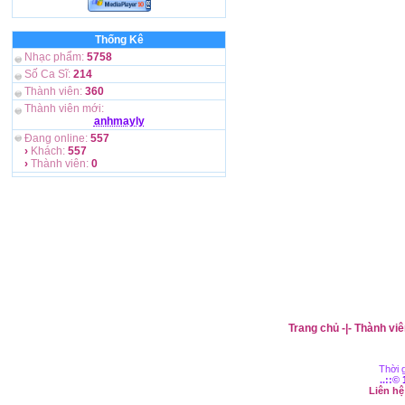
Thống Kê
Nhạc phẩm:
5758
Số Ca Sĩ:
214
Thành viên:
360
Thành viên mới:
anhmayly
Đang online:
557
›
Khách:
557
›
Thành viên:
0
Trang chủ
-|-
Thành viê
Thời g
..::©
Liên h