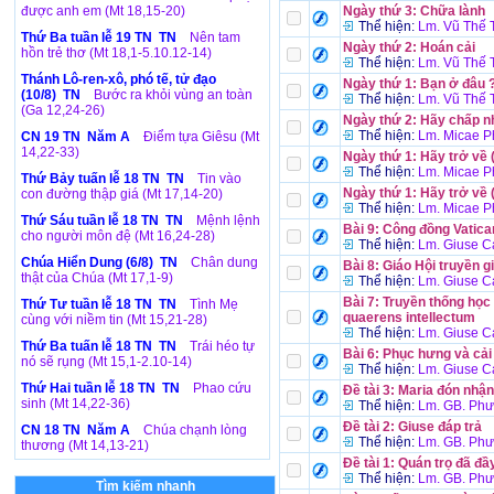
được anh em (Mt 18,15-20)
Ngày thứ 3: Chữa lành
Thể hiện:
Lm. Vũ Thế 
Thứ Ba tuần lễ 19 TN TN
Nên tam
Ngày thứ 2: Hoán cải
hồn trẻ thơ (Mt 18,1-5.10.12-14)
Thể hiện:
Lm. Vũ Thế 
Thánh Lô-ren-xô, phó tế, tử đạo
Ngày thứ 1: Bạn ở đâu 
(10/8) TN
Bước ra khỏi vùng an toàn
Thể hiện:
Lm. Vũ Thế 
(Ga 12,24-26)
Ngày thứ 2: Hãy chấp n
Thể hiện:
Lm. Micae 
CN 19 TN Năm A
Điểm tựa Giêsu (Mt
14,22-33)
Ngày thứ 1: Hãy trở về 
Thể hiện:
Lm. Micae 
Thứ Bảy tuấn lễ 18 TN TN
Tin vào
Ngày thứ 1: Hãy trở về 
con đường thập giá (Mt 17,14-20)
Thể hiện:
Lm. Micae 
Thứ Sáu tuần lễ 18 TN TN
Mệnh lệnh
Bài 9: Công đồng Vatican
cho người môn đệ (Mt 16,24-28)
Thể hiện:
Lm. Giuse C
Chúa Hiển Dung (6/8) TN
Chân dung
Bài 8: Giáo Hội truyền g
thật của Chúa (Mt 17,1-9)
Thể hiện:
Lm. Giuse C
Bài 7: Truyền thống học 
Thứ Tư tuần lễ 18 TN TN
Tình Mẹ
quaerens intellectum
cùng với niềm tin (Mt 15,21-28)
Thể hiện:
Lm. Giuse C
Thứ Ba tuấn lễ 18 TN TN
Trái héo tự
Bài 6: Phục hưng và cải
nó sẽ rụng (Mt 15,1-2.10-14)
Thể hiện:
Lm. Giuse C
Thứ Hai tuần lễ 18 TN TN
Phao cứu
Đề tài 3: Maria đón nhậ
sinh (Mt 14,22-36)
Thể hiện:
Lm. GB. Phư
Đề tài 2: Giuse đáp trả
CN 18 TN Năm A
Chúa chạnh lòng
Thể hiện:
Lm. GB. Phư
thương (Mt 14,13-21)
Đề tài 1: Quán trọ đã đầ
Thể hiện:
Lm. GB. Phư
Tìm kiếm nhanh