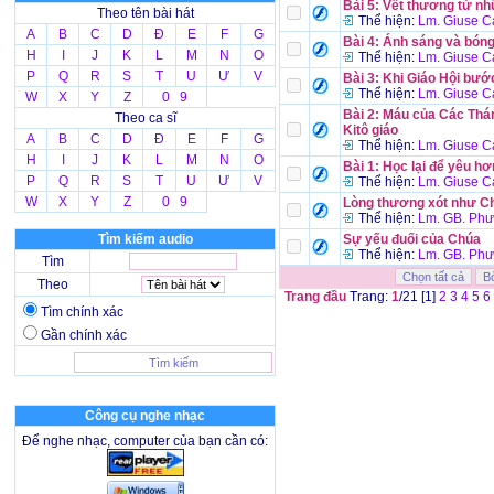
Bài 5: Vết thương từ nh
Theo tên bài hát
Thể hiện:
Lm. Giuse C
A
B
C
D
Đ
E
F
G
Bài 4: Ánh sáng và bóng
H
I
J
K
L
M
N
O
Thể hiện:
Lm. Giuse C
P
Q
R
S
T
U
Ư
V
Bài 3: Khi Giáo Hội bướ
Thể hiện:
Lm. Giuse C
W
X
Y
Z
0 9
Bài 2: Máu của Các Thán
Theo ca sĩ
Kitô giáo
A
B
C
D
Đ
E
F
G
Thể hiện:
Lm. Giuse C
H
I
J
K
L
M
N
O
Bài 1: Học lại để yêu hơ
P
Q
R
S
T
U
Ư
V
Thể hiện:
Lm. Giuse C
W
X
Y
Z
0 9
Lòng thương xót như C
Thể hiện:
Lm. GB. Phư
Tìm kiếm audio
Sự yếu đuối của Chúa
Thể hiện:
Lm. GB. Phư
Tìm
Theo
Trang đầu
Trang:
1
/21 [1]
2
3
4
5
6
Tìm chính xác
Gần chính xác
Công cụ nghe nhạc
Để nghe nhạc, computer của bạn cần có: