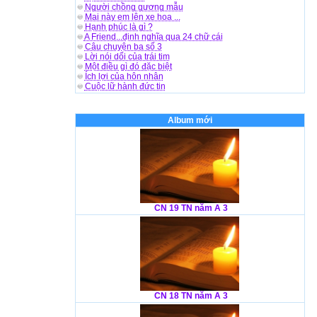
Người chồng gương mẫu
Mai này em lên xe hoa ...
Hạnh phúc là gì ?
A Friend...định nghĩa qua 24 chữ cái
Câu chuyện ba số 3
Lời nói dối của trái tim
Một điều gì đó đặc biệt
Ích lợi của hôn nhân
Cuộc lữ hành đức tin
Album mới
CN 19 TN năm A 3
CN 18 TN năm A 3