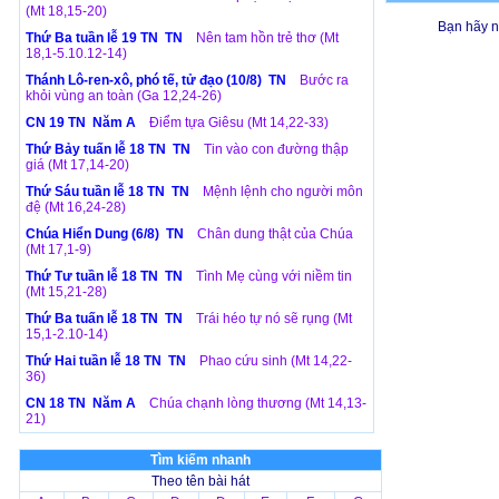
(Mt 18,15-20)
Bạn hãy n
Thứ Ba tuần lễ 19 TN TN
Nên tam hồn trẻ thơ (Mt
18,1-5.10.12-14)
Thánh Lô-ren-xô, phó tế, tử đạo (10/8) TN
Bước ra
khỏi vùng an toàn (Ga 12,24-26)
CN 19 TN Năm A
Điểm tựa Giêsu (Mt 14,22-33)
Thứ Bảy tuấn lễ 18 TN TN
Tin vào con đường thập
giá (Mt 17,14-20)
Thứ Sáu tuần lễ 18 TN TN
Mệnh lệnh cho người môn
đệ (Mt 16,24-28)
Chúa Hiển Dung (6/8) TN
Chân dung thật của Chúa
(Mt 17,1-9)
Thứ Tư tuần lễ 18 TN TN
Tình Mẹ cùng với niềm tin
(Mt 15,21-28)
Thứ Ba tuấn lễ 18 TN TN
Trái héo tự nó sẽ rụng (Mt
15,1-2.10-14)
Thứ Hai tuần lễ 18 TN TN
Phao cứu sinh (Mt 14,22-
36)
CN 18 TN Năm A
Chúa chạnh lòng thương (Mt 14,13-
21)
Tìm kiếm nhanh
Theo tên bài hát