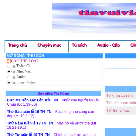
Trang chủ
Chuyên mục
Tủ sách
Audio - Clip
Cầ
MỞ RỘNG
|
THU GỌN
CÁC THỂ LOẠI
Thánh Ca
Nhạc Việt
Audio
Phim - Video
Suy niệm Tin Mừng
Từ khóa cần tìm:
Đức Mẹ Hồn Xác Lên Trời TN
Phúc cho người tin Lời
Tiêu đề nhạc phẩ
Chúa (Lc 1,39-56)
Tìm trong mục:
Thứ Sáu tuần lễ 19 TN TN
Bậc sống nào cũng cao
đẹp (Mt 19,3-12)
Thứ Năm tuần lễ 19 TN TN
Mắc nợ và được tha (Mt
18,21-19,1)
Thứ Tư tuần lễ 19 TN TN
Chinh phục được anh em