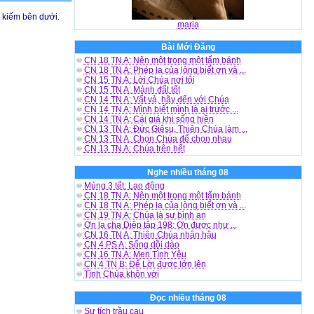
m kiếm bên dưới.
maria
Bài Mới Đăng
CN 18 TN A: Nên một trong một tấm bánh
CN 18 TN A: Phép lạ của lòng biết ơn và ...
CN 15 TN A: Lời Chúa nơi tôi
CN 15 TN A: Mảnh đất tốt
CN 14 TN A: Vất vả, hãy đến với Chúa
CN 14 TN A: Mình biết mình là ai trước ...
CN 14 TN A: Cái giá khi sống hiền
CN 13 TN A: Đức Giêsu, Thiên Chúa làm ...
CN 13 TN A: Chọn Chúa để chọn nhau
CN 13 TN A: Chúa trên hết
Nghe nhiều tháng 08
Mùng 3 tết: Lao động
CN 18 TN A: Nên một trong một tấm bánh
CN 18 TN A: Phép lạ của lòng biết ơn và ...
CN 19 TN A: Chúa là sự bình an
Ơn lạ cha Diệp tập 198: Ơn được như ...
CN 16 TN A: Thiên Chúa nhân hậu
CN 4 PS A: Sống dồi dào
CN 16 TN A: Men Tình Yêu
CN 4 TN B: Để Lời được lớn lên
Tình Chúa khôn vời
Đọc nhiều tháng 08
Sự tích trầu cau