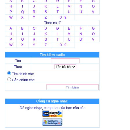
A
B
C
D
Đ
E
F
G
H
I
J
K
L
M
N
O
P
Q
R
S
T
U
Ư
V
W
X
Y
Z
0 9
Theo ca sĩ
A
B
C
D
Đ
E
F
G
H
I
J
K
L
M
N
O
P
Q
R
S
T
U
Ư
V
W
X
Y
Z
0 9
Tìm kiếm audio
Tìm
Theo
Tìm chính xác
Gần chính xác
Công cụ nghe nhạc
Để nghe nhạc, computer của bạn cần có: