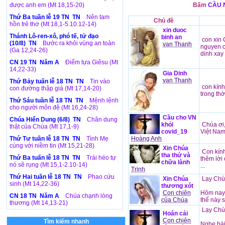
được anh em (Mt 18,15-20)
Bấm
CẦU 
Thứ Ba tuần lễ 19 TN TN
Nên tam
Chủ đề
hồn trẻ thơ (Mt 18,1-5.10.12-14)
xin duoc
Thánh Lô-ren-xô, phó tế, tử đạo
binh an
con xin 
(10/8) TN
Bước ra khỏi vùng an toàn
van Thanh
nguyen c
(Ga 12,24-26)
dinh xay 
CN 19 TN Năm A
Điểm tựa Giêsu (Mt
14,22-33)
Gia Dinh
van Thanh
Thứ Bảy tuấn lễ 18 TN TN
Tin vào
con kính
con đường thập giá (Mt 17,14-20)
trong thờ
Thứ Sáu tuần lễ 18 TN TN
Mệnh lệnh
cho người môn đệ (Mt 16,24-28)
Cầu cho VN
Chúa Hiển Dung (6/8) TN
Chân dung
khỏi
Chúa ơi,
thật của Chúa (Mt 17,1-9)
covid_19
Việt Nam
Thứ Tư tuần lễ 18 TN TN
Tình Mẹ
Hoàng Anh
cùng với niềm tin (Mt 15,21-28)
Xin Chúa
Con kính
tha thứ và
Thứ Ba tuấn lễ 18 TN TN
Trái héo tự
thêm lời
chữa lành
nó sẽ rụng (Mt 15,1-2.10-14)
...
Trinh
Thứ Hai tuần lễ 18 TN TN
Phao cứu
Xin Chúa
Lạy Chú
sinh (Mt 14,22-36)
thương xót
Con chiên
Hôm nay 
CN 18 TN Năm A
Chúa chạnh lòng
của Chúa
thế này s
thương (Mt 14,13-21)
Lạy Chú
Hoán cải
Con chiên
Tìm kiếm nhanh
Nghe bài