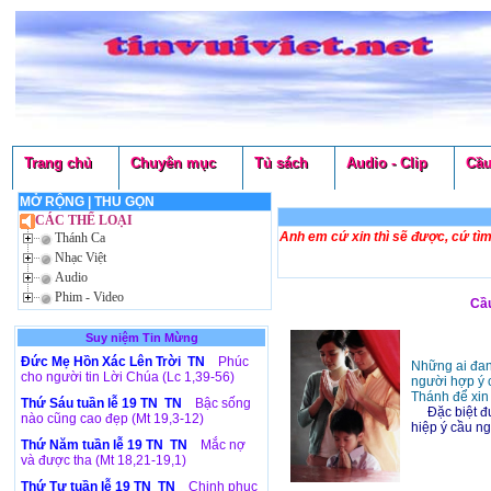
Trang chủ
Chuyên mục
Tủ sách
Audio - Clip
Cầu
MỞ RỘNG
|
THU GỌN
CÁC THỂ LOẠI
Anh em cứ xin thì sẽ được, cứ tìm
Thánh Ca
Nhạc Việt
Audio
Phim - Video
Cầ
Suy niệm Tin Mừng
Đức Mẹ Hồn Xác Lên Trời TN
Phúc
Những ai đang
cho người tin Lời Chúa (Lc 1,39-56)
người hợp ý 
Thánh để xin
Thứ Sáu tuần lễ 19 TN TN
Bậc sống
Đặc biệt 
nào cũng cao đẹp (Mt 19,3-12)
hiệp ý cầu n
Thứ Năm tuần lễ 19 TN TN
Mắc nợ
và được tha (Mt 18,21-19,1)
Thứ Tư tuần lễ 19 TN TN
Chinh phục