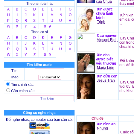
của Chúa
Theo tên bài hát
thấy mình
A
B
C
D
Đ
E
F
G
Xin được
chữa lành
H
I
J
K
L
M
N
O
Kính xin
bệnh
em gái c
P
Q
R
S
T
U
Ư
V
Trinh
...
W
X
Y
Z
0 9
Theo ca sĩ
Cau nguyen
A
B
C
D
Đ
E
F
G
Lay Chua
Vincent Binh
con trong
H
I
J
K
L
M
N
O
chua tri c
P
Q
R
S
T
U
Ư
V
W
X
Y
Z
0 9
Xin cho
được biết
Để không
yêu thương
Tìm kiếm audio
em, để th
Maria Liên
Tìm
Xin cứu con
Theo
Jesus Tran
Lay Chua
Tìm chính xác
tuoi 65. 
nhu khong
Gần chính xác
Công cụ nghe nhạc
Chủ đề
Để nghe nhạc, computer của bạn cần có:
Xin bình an
Nhung
Cuộc sốn