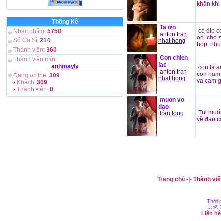
khăn khi 
Thống Kê
Ta ơn
co dip c
Nhạc phẩm:
5758
anton tran
on. cho 
Số Ca Sĩ:
214
nhat hong
hop, nhu
Thành viên:
360
Con chien
Thành viên mới:
lac
anhmayly
con la a
anton tran
con nam 
Đang online:
309
nhat hong
va cam gi
›
Khách:
309
›
Thành viên:
0
muon vo
dao
Tui muốn
trần long
về đạo cả
Trang chủ
-|-
Thành viê
Thời g
..::©
Liên h